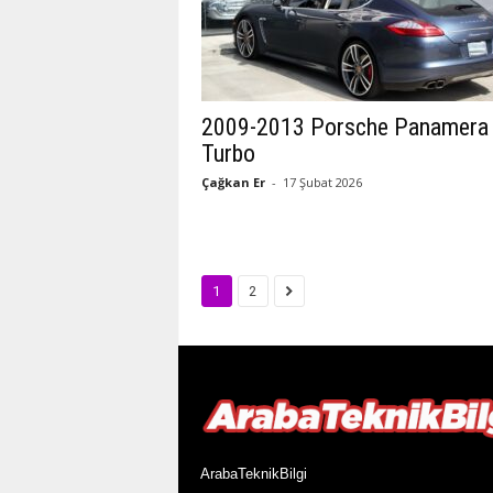
2009-2013 Porsche Panamera
Turbo
Çağkan Er
-
17 Şubat 2026
1
2
ArabaTeknikBilgi