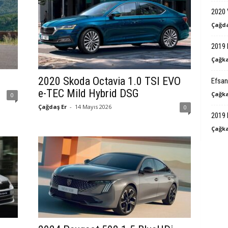
k
2020 
Çağda
B
2019 
i
Çağka
l
2020 Skoda Octavia 1.0 TSI EVO
Efsan
e-TEC Mild Hybrid DSG
Çağka
0
g
Çağdaş Er
-
14 Mayıs 2026
0
2019 
i
Çağka