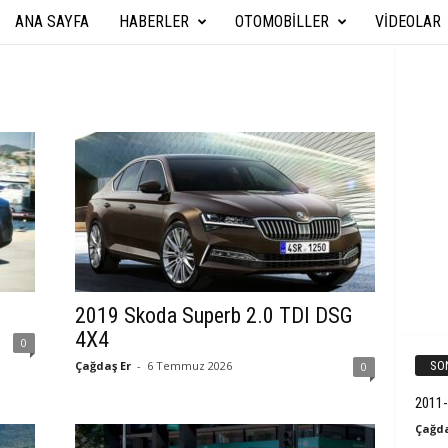
ANA SAYFA
HABERLER
OTOMOBILLER
VIDEOLAR
A
r
a
b
a
T
e
2019 Skoda Superb 2.0 TDI DSG
k
4X4
0
Çağdaş Er
-
6 Temmuz 2026
SO
0
n
2011-
i
Çağda