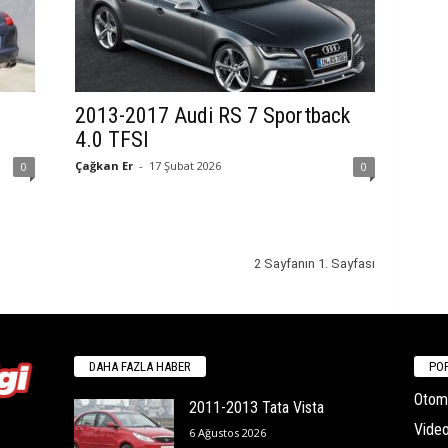
2013-2017 Audi RS 7 Sportback
4.0 TFSI
Çağkan Er
-
17 Şubat 2026
0
0
2 Sayfanın 1. Sayfası
DAHA FAZLA HABER
POP
Otomo
2011-2013 Tata Vista
Video
6 Ağustos 2026