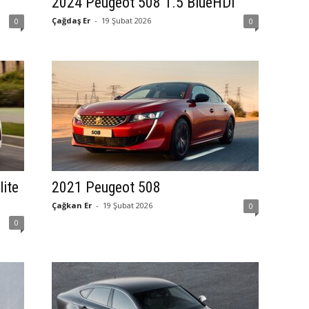
2024 Peugeot 508 1.5 BlueHDi
Çağdaş Er
-
19 Şubat 2026
0
0
ite
2021 Peugeot 508
Çağkan Er
-
19 Şubat 2026
0
0