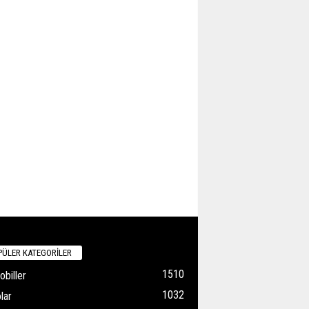
ÜLER KATEGORİLER
1510
biller
1032
lar