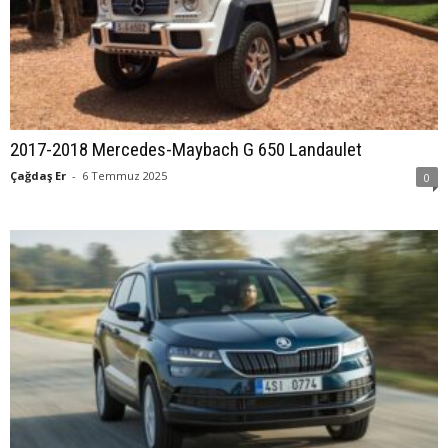
2017-2018 Mercedes-Maybach G 650 Landaulet
Çağdaş Er
-
6 Temmuz 2025
0