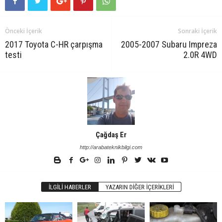
Önceki İçerik
Sonraki İçerik
2017 Toyota C-HR çarpışma
2005-2007 Subaru Impreza
testi
2.0R 4WD
Çağdaş Er
http://arabateknikbilgi.com
İLGILI HABERLER
YAZARIN DIĞER İÇERIKLERI