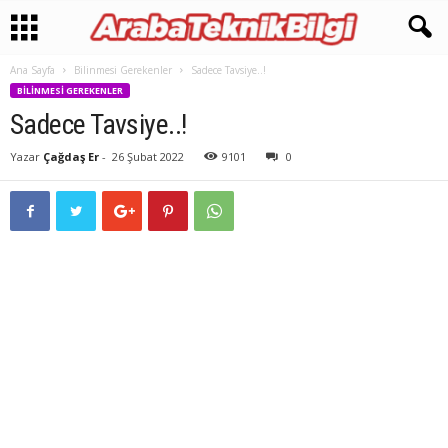
Ana Sayfa
Bilinmesi Gerekenler
Sadece Tavsiye..!
BILINMESI GEREKENLER
Sadece Tavsiye..!
Yazar
Çağdaş Er
-
26 Şubat 2022
9101
0