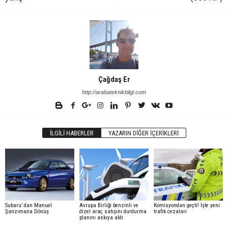
Çağdaş Er
http://arabateknikbilgi.com
İLGILI HABERLER
YAZARIN DIĞER İÇERIKLERI
Subaru’ dan Manuel
Avrupa Birliği benzinli ve
Komisyondan geçti! İşte yeni
Şanzımana Dönüş
dizel araç satışını durdurma
trafik cezaları
planını askıya aldı