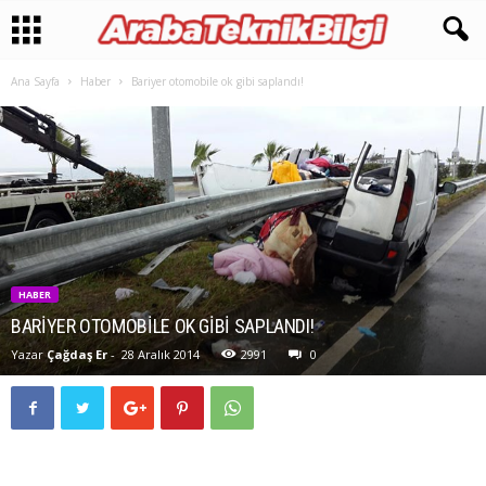
Ana Sayfa
Haber
Bariyer otomobile ok gibi saplandı!
HABER
BARIYER OTOMOBILE OK GIBI SAPLANDI!
Yazar
Çağdaş Er
-
28 Aralık 2014
2991
0