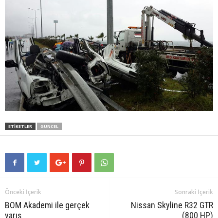
ETIKETLER
GUNCEL
Önceki İçerik
Sonraki İçerik
BOM Akademi ile gerçek
Nissan Skyline R32 GTR
yarış
(800 HP)