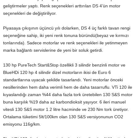
geliştirmeler yaptı. Renk seçenekleri arttırılan DS 4’ün motor
seçenekleri de değiştiriliyor.
Piyasaya çıkışının üçüncü yılı dolarken, DS 4 üç farklı tavan rengi
seçeneğine sahip, iki yeni renk tonuna büründü(beyaz ve kırmızı
tonlarında). Sadece motorlar ve renk seçenekleri ile yetinmeyen
marka bağlantı servislerine de yeni bir soluk getirdi.
130 hp PureTech Start&Stop özellikli 3 silindir benzinli motor ve
BlueHDi 120 hp 4 silindir dizel motorların ikisi de Euro 6
standartlarına uyacak şekilde tasarlandı. Yeni motorlar önceki
nesillerinden hem daha verimli hem de daha tasarruflu. VTi 120 ile
kıyaslandığı zaman %44 daha fazla tork üretebilen 130 S&S motor
buna karşılık %19 daha az karbondioksit yayıyor. 6 ileri manuel
vitesli 130 S&S motor 1.2 litre hacminde ve 230 Nm tork üretiyor.
Ortalama tüketimi 5lt/100km olan 130 S&S versiyonunun CO2
emisyonu 116g/km.