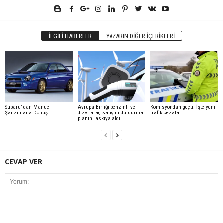
İLGILI HABERLER
YAZARIN DIĞER İÇERIKLERI
Subaru’ dan Manuel
Avrupa Birliği benzinli ve
Komisyondan geçti! İşte yeni
Şanzımana Dönüş
dizel araç satışını durdurma
trafik cezaları
planını askıya aldı
CEVAP VER