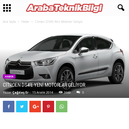
Ana Sayfa
Haber
Citroen DS4’e Yeni Motorlar Geliyor
HABER
CITROEN DS4’E YENI MOTORLAR GELIYOR
Yazar
Çağdaş Er
-
15 Aralık 2014
3660
0