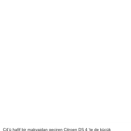
C4’ü hafif bir makyajdan geçiren Citroen DS 4 ‘te de küçük