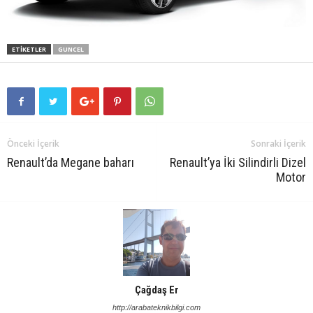
ETIKETLER
GUNCEL
Önceki İçerik
Sonraki İçerik
Renault’da Megane baharı
Renault’ya İki Silindirli Dizel
Motor
Çağdaş Er
http://arabateknikbilgi.com