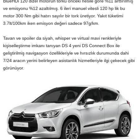
BlueHDi 120 dizel motorun torku önceki nesile göre %11 arttırılmış
ve emisyonu %12 azaltılmış. 6 ileri manuel vitesli 120 hp lik bu
motor 300 Nm gibi hatırı sayılır bir tork üretiyor. Yakıt tüketimi
3.7lt/100km iken emisyon değeri sadece 97g/km.
Tavan ve spoiler da siyah, whisper ve virtual mavi renkleriyle
kişiselleştirme imkanı tanıyan DS 4 yeni DS Connect Box ile
geliştirilmiş navigasyon özellikleriyle ve hırsızlık durumunda dahi
7/24 aracın yerini belirleyen asistanlık hizmetleriyle ilgi çekecek gibi
görünüyor.