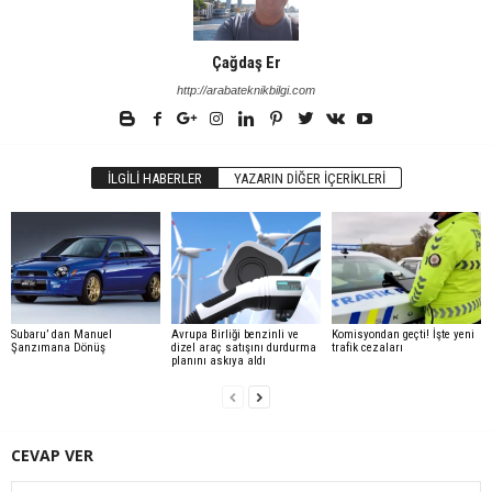
Çağdaş Er
http://arabateknikbilgi.com
İLGILI HABERLER
YAZARIN DIĞER İÇERIKLERI
Subaru’ dan Manuel
Avrupa Birliği benzinli ve
Komisyondan geçti! İşte yeni
Şanzımana Dönüş
dizel araç satışını durdurma
trafik cezaları
planını askıya aldı
CEVAP VER