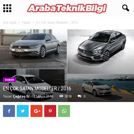
Ana Sayfa
Haber
En Çok Satan Modeller / 2016
HABER
EN ÇOK SATAN MODELLER / 2016
Yazar
Çağdaş Er
-
7 Mayıs 2016
3018
0