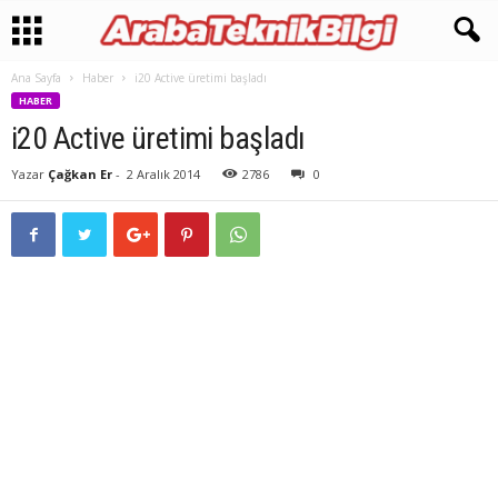
Ana Sayfa
Haber
i20 Active üretimi başladı
HABER
i20 Active üretimi başladı
Yazar
Çağkan Er
-
2 Aralık 2014
2786
0