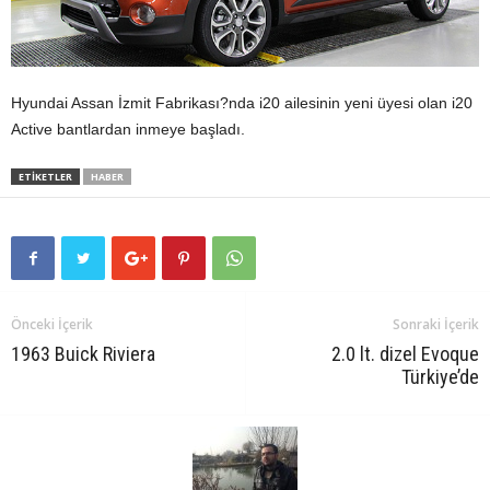
Hyundai Assan İzmit Fabrikası?nda i20 ailesinin yeni üyesi olan i20
Active bantlardan inmeye başladı.
ETIKETLER
HABER
Önceki İçerik
Sonraki İçerik
1963 Buick Riviera
2.0 lt. dizel Evoque
Türkiye’de