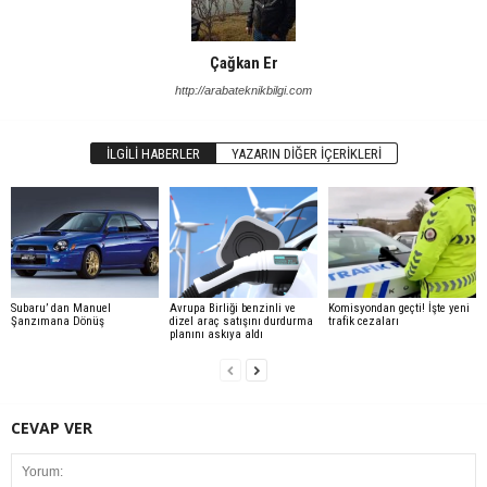
Çağkan Er
http://arabateknikbilgi.com
İLGILI HABERLER
YAZARIN DIĞER İÇERIKLERI
Subaru’ dan Manuel
Avrupa Birliği benzinli ve
Komisyondan geçti! İşte yeni
Şanzımana Dönüş
dizel araç satışını durdurma
trafik cezaları
planını askıya aldı
CEVAP VER