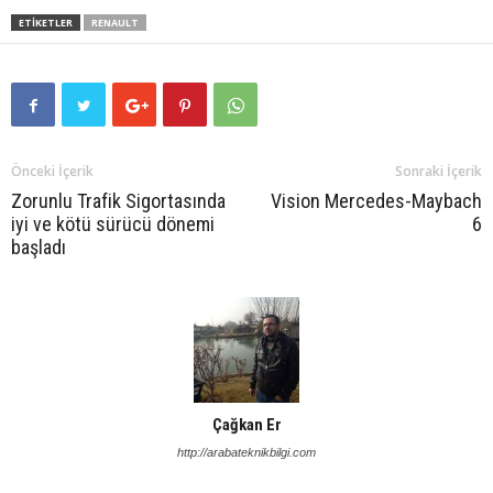
ETIKETLER
RENAULT
Önceki İçerik
Sonraki İçerik
Zorunlu Trafik Sigortasında
Vision Mercedes-Maybach
iyi ve kötü sürücü dönemi
6
başladı
Çağkan Er
http://arabateknikbilgi.com