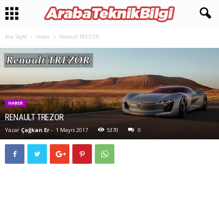
Ana Sayfa
Haber
Renault TREZOR
HABER
RENAULT TREZOR
Yazar
Çağkan Er
-
1 Mayıs 2017
5370
0