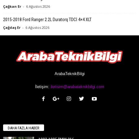
Çağkan Er
-
6 Ağustos 2026
2015-2018 Ford Ranger 2.2L Duratorq TDCİ 4×4 XLT
Çağdaş Er
-
6 Ağustos 2026
ArabaTeknikBilgi
İletişim:
iletisim@arabateknikbilgi.com
DAHA FAZLA HABER