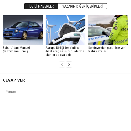
İLGILI HABERLER
YAZARIN DIĞER İÇERIKLERI
Subaru’ dan Manuel
Avrupa Birliği benzinli ve
Komisyondan geçti! İşte yeni
Şanzımana Dönüş
dizel araç satışını durdurma
trafik cezaları
planını askıya aldı
CEVAP VER