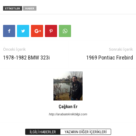
ETIKETLER
HABER
Önceki İçerik
Sonraki İçerik
1978-1982 BMW 323i
1969 Pontiac Firebird
Çağkan Er
http://arabateknikbilgi.com
İLGILI HABERLER
YAZARIN DIĞER İÇERIKLERI