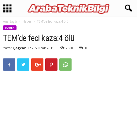
Ana Sayfa
Haber
TEM’de feci kaza:4 ölü
HABER
TEM’de feci kaza:4 ölü
Yazar
Çağkan Er
-
5 Ocak 2015
2528
0