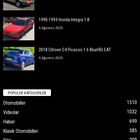
1990-1993 Honda Integra 1.8
6 Ağustos 2026
2018 Citroen C4 Picasso 1.6 BlueHDi EAT
6 Ağustos 2026
POPÜLER KATEGORİLER
1510
Otomobiller
1032
Videolar
699
Haber
585
Klasik Otomobiller
209