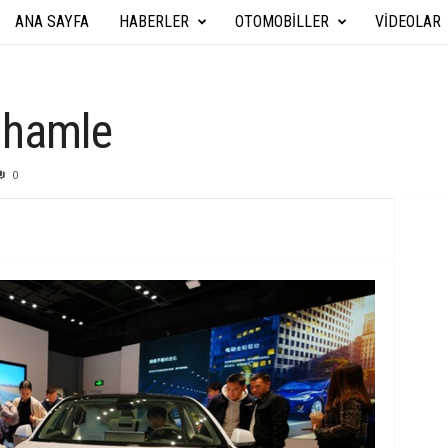
ANA SAYFA
HABERLER
OTOMOBILLER
VIDEOLAR
A
r
a
i hamle
b
0
a
T
e
k
n
i