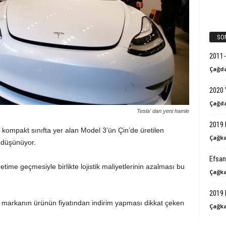
k
B
SO
i
2011-
Çağda
l
2020 
g
Çağda
Tesla' dan yeni hamle
i
2019 
a, kompakt sınıfta yer alan Model 3’ün Çin’de üretilen
Çağka
 düşünüyor.
Efsan
time geçmesiyle birlikte lojistik maliyetlerinin azalması bu
Çağka
2019 
e markanın ürünün fiyatından indirim yapması dikkat çeken
Çağka