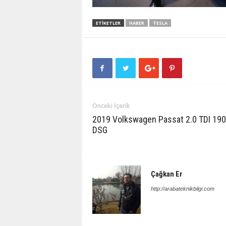
ETIKETLER
HABER
TESLA
Önceki İçerik
2019 Volkswagen Passat 2.0 TDI 19
DSG
Çağkan Er
http://arabateknikbilgi.com