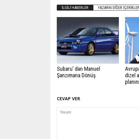
İLGILI HABERLER
YAZARIN DIĞER İÇERIKLER
Subaru’ dan Manuel
Avrupa
Şanzımana Dönüş
dizel 
planın
CEVAP VER