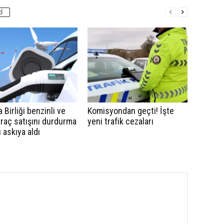
I
 Birliği benzinli ve
Komisyondan geçti! İşte
araç satışını durdurma
yeni trafik cezaları
ı askıya aldı