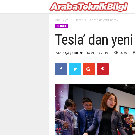
Ana Sayfa
Haber
Tesla’ dan yeni hamle
HABER
Tesla’ dan yen
Yazar
Çağkan Er
-
18 Aralık 2019
2058