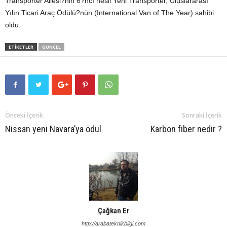
Transporter Ailesi?nin 6?ncı nesli Yeni Transporter, Uluslararası
Yılın Ticari Araç Ödülü?nün (International Van of The Year) sahibi
oldu.
ETIKETLER
GUNCEL
Önceki İçerik
Sonraki İçerik
Nissan yeni Navara’ya ödül
Karbon fiber nedir ?
Çağkan Er
http://arabateknikbilgi.com