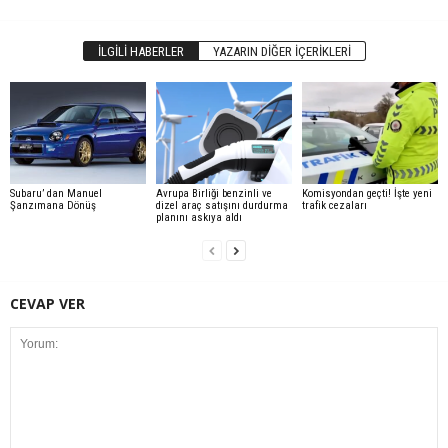
İLGILI HABERLER
YAZARIN DIĞER İÇERIKLERI
Subaru’ dan Manuel
Avrupa Birliği benzinli ve
Komisyondan geçti! İşte yeni
Şanzımana Dönüş
dizel araç satışını durdurma
trafik cezaları
planını askıya aldı
CEVAP VER