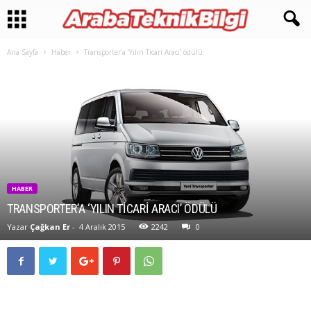
Ana Sayfa
Haber
Transporter’a ‘Yılın Ticari Aracı’ ödülü
HABER
TRANSPORTER’A ‘YILIN TICARI ARACI’ ÖDÜLÜ
Yazar
Çağkan Er
-
4 Aralık 2015
2242
0