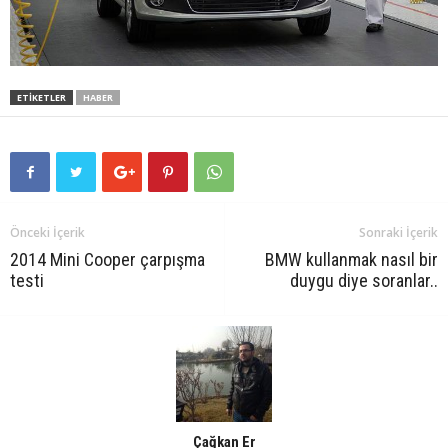
ETIKETLER
HABER
Önceki İçerik
Sonraki İçerik
2014 Mini Cooper çarpışma
BMW kullanmak nasıl bir
testi
duygu diye soranlar..
Çağkan Er