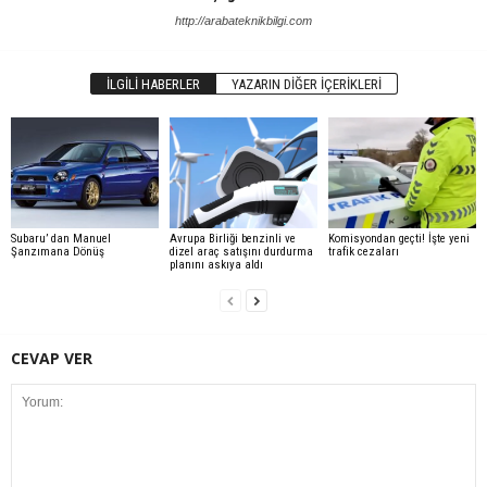
http://arabateknikbilgi.com
İLGILI HABERLER
YAZARIN DIĞER İÇERIKLERI
Subaru’ dan Manuel
Avrupa Birliği benzinli ve
Komisyondan geçti! İşte yeni
Şanzımana Dönüş
dizel araç satışını durdurma
trafik cezaları
planını askıya aldı
CEVAP VER