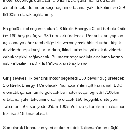
motor seçeneği, daha sonra 6 ileri EDC şanzımanla da satın
alınabilecek. Bu motor seçeneğinin ortalama yakıt tüketimi ise 3.9
lt/100km olarak açıklanmış.
En güçlü dizel seçenek olan 1.6 litrelik Energy dCi çift turbolu ünite
ise 160 beygir güç ve 380 nm tork üretecek. Renault’dan yapılan
açıklamaya göre tembelliğe izin vermeyecek birinci turbo düşük
devirlerde tepkimeyi arttırırken, ikinci turbo ise yüksek devirlerde
çabuk tepkiyi sağlayacak. Bu motor seçeneğinin ortalama karma
yakıt tüketimi ise 4.4 lt/100km olarak açıklandı.
Giriş seviyesi ilk benzinli motor seçeneği 150 beygir güç üretecek
1.6 litrelik Energy TCe olacak. Yalnızca 7 ileri çift kavramalı EDC
otomatik şanzıman ile gelecek bu motor seçeneği 5.6 lt/100km
ortalama yakıt tüketimine sahip olacak 150 beygirlik ünite yeni
Talisman’ı 9.6 saniyede 0’dan 100km/s hıza çıkarırken, maksimum
hızı ise 215 km/s olacak.
Son olarak Renault’un yeni sedan modeli Talisman’ın en güçlü