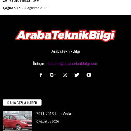
2019 Ford Fiesta 1.0 AT
Çağkan Er
-
4 Ağustos 2026
ArabaTeknikBilgi
İletişim:
iletisim@arabateknikbilgi.com
DAHA FAZLA HABER
2011-2013 Tata Vista
6 Ağustos 2026