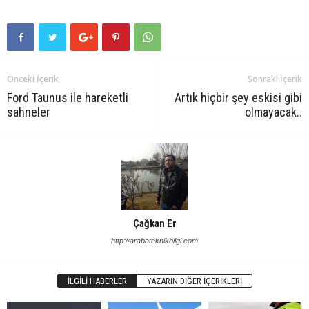
Önceki İçerik
Sonraki İçerik
Ford Taunus ile hareketli
Artık hiçbir şey eskisi gibi
sahneler
olmayacak..
Çağkan Er
http://arabateknikbilgi.com
İLGILI HABERLER
YAZARIN DIĞER İÇERIKLERI