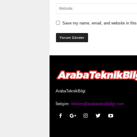
Save my name, email, and website in this
ArabaTeknikBilgi
İletişim:
iletisim@arabateknikbilgi.com