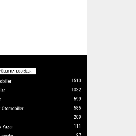
ÜLER KATEGORİLER
1510
biller
1032
lar
699
r
585
k Otomobiller
209
111
k Yazar
97
anyalar