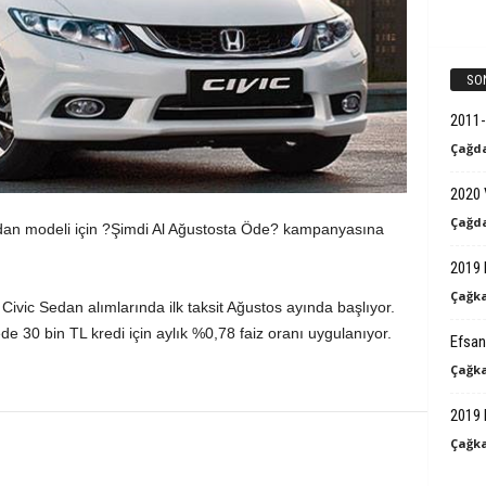
k
B
SO
i
2011-
Çağda
l
2020 
g
Çağda
an modeli için ?Şimdi Al Ağustosta Öde? kampanyasına
i
2019 
Çağka
Civic Sedan alımlarında ilk taksit Ağustos ayında başlıyor.
30 bin TL kredi için aylık %0,78 faiz oranı uygulanıyor.
Efsan
Çağka
2019 
Çağka