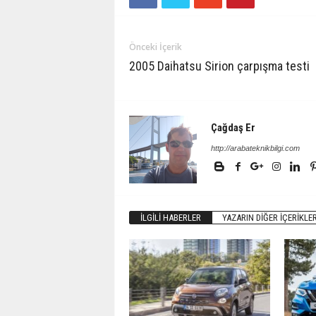
Önceki İçerik
2005 Daihatsu Sirion çarpışma testi
Çağdaş Er
http://arabateknikbilgi.com
İLGILI HABERLER
YAZARIN DIĞER İÇERIKLER