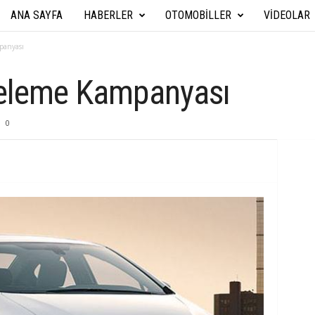
ANA SAYFA
HABERLER
OTOMOBILLER
VIDEOLAR
A
r
panyası
a
Öteleme Kampanyası
b
0
a
T
e
k
n
i