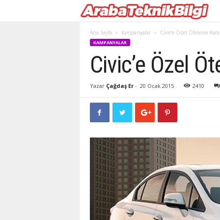
Ana Sayfa
Kampanyalar
Civic’e Özel Öteleme Kam
KAMPANYALAR
Civic’e Özel 
Yazar
Çağdaş Er
-
20 Ocak 2015
2410