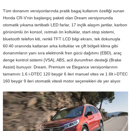
Tüm donanım versiyonlarında pratik bagaj kullanım özelliği sunan
Honda CR-V’nin başlangıç paketi olan Dream versiyonunda
otomatik yıkama tertibatlı LED farlar, 17 inçlik alaşım jantlar, karbon
görünümlü ön konsol, ısıtmalı ön koltuklar, start-stop sistemi,
bluetooth telefon kiti, renkli TFT LCD bilgi ekranı, tek dokunuşla
60:40 oranında katlanan arka koltuklar ve çift bölgeli klima gibi
donanımların yanı sıra elektronik fren gücü dağıtımı (EBD), araç
denge kontrol sistemi (VSA), ABS, acil durumfren desteği (Brake
Assist) bunuyor. Dream, Premium ve Elegance versiyonlarının
tamamını 1.6 i-DTEC 120 beygir 6 ileri manuel vites ve 1.6lt i-DTEC
160 beygir 9 ileri otomatik vitesli motor seçenekleri de yer alıyor.