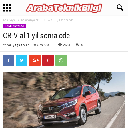
Ana Sayfa
Kampanyalar
CR-V al 1 yıl sonra öde
KAMPANYALAR
CR-V al 1 yıl sonra öde
Yazar
Çağkan Er
-
20 Ocak 2015
2643
0