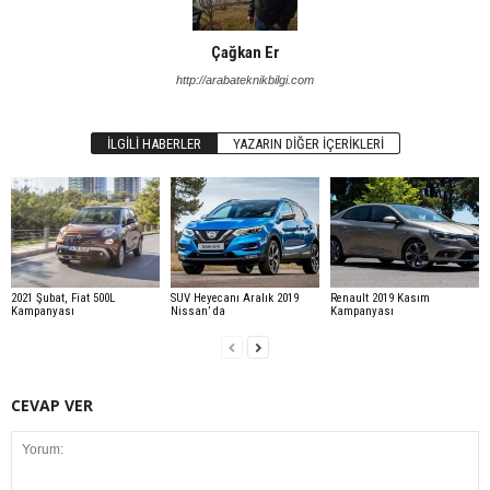
Çağkan Er
http://arabateknikbilgi.com
İLGILI HABERLER
YAZARIN DIĞER İÇERIKLERI
2021 Şubat, Fiat 500L
SUV Heyecanı Aralık 2019
Renault 2019 Kasım
Kampanyası
Nissan’ da
Kampanyası
CEVAP VER