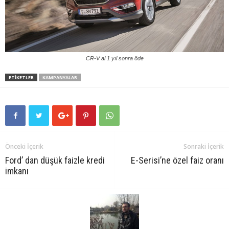
CR-V al 1 yıl sonra öde
ETIKETLER
KAMPANYALAR
Önceki İçerik
Sonraki İçerik
Ford’ dan düşük faizle kredi
E-Serisi’ne özel faiz oranı
imkanı