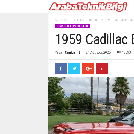
Ana Sayfa
Klasik Otomobiller
1959 Cadillac Eldora
KLASIK OTOMOBILLER
1959 Cadillac 
Yazar
Çağkan Er
-
24 Ağustos 2025
13793