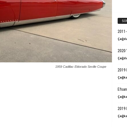
k
B
SO
i
2011-
Çağda
l
2020 
g
Çağda
i
1959 Cadillac Eldorado Seville Coupe
2019 
Çağka
Efsan
Çağka
2019 
Çağka