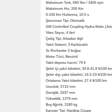
Maksimum Tork; 590 Nm / 3400 rpm
Maksimum Hız; 205 Km
0-100 Km Hızlanma; 10.5 s
Şanzıman Tipi; Otomatik
GM Controlled Coupling Hydra-Matic (Jet
Vites Sayısı; 4 ileri
Çekiş Tipi; Arkadan itişli
Yakıt Sistemi; 3 Karbüratör
3x Rochester 2-boğaz
Motor Türü; Benzinli
Yakıt deposu hacmi; 79 lt
Şehir içi yakıt tüketimi; 34.8-41.8 lt/100 k
Şehir dışı yakıt tüketimi; 19.2-23 lt/100 k
Ortalama Yakıt tüketimi; 27.4 lt/100 km
Uzunluk; 5715 mm
Genişlik; 2037 mm
Yükseklik; 1379 mm
Boş Ağırlık; 2280 kg
Karoser Tipi; Hardtop Coupe