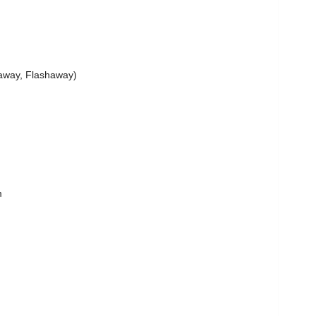
away, Flashaway)
m
m