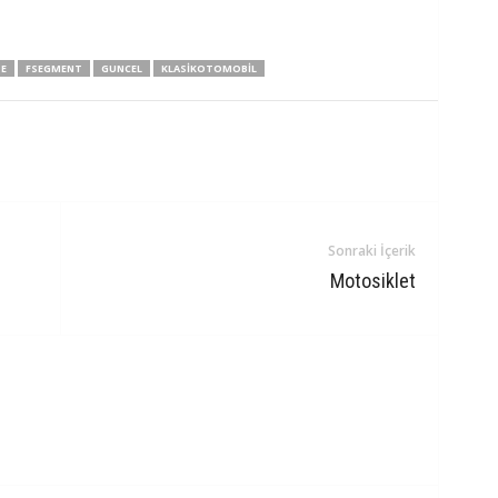
E
FSEGMENT
GUNCEL
KLASIKOTOMOBIL
Sonraki İçerik
Motosiklet