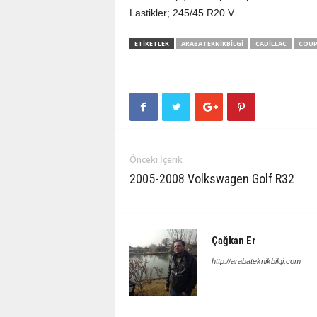
Lastikler; 245/45 R20 V
ETIKETLER
ARABATEKNIKBILGI
CADILLAC
COUP
Önceki İçerik
2005-2008 Volkswagen Golf R32
Çağkan Er
http://arabateknikbilgi.com