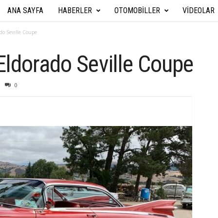
ANA SAYFA
HABERLER
OTOMOBILLER
VIDEOLAR
A
r
do Seville Coupe
a
Eldorado Seville Coupe
b
0
a
T
e
k
n
i