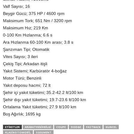
Valf Sayısı; 16
Beygir Gücü; 375 HP / 4600 rpm
Maksimum Tork; 651 Nm / 3200 rpm
Maksimum Hız; 219 Km
0-100 Km Hızlanma; 6.6 s
Ara Hızlanma 60-100 Km arası; 3.8 s
Şanzıman Tipi; Otomatik
Vites Sayısı; 3 ileri
Çekiş Tipi; Arkadan itişli
Yakıt Sistemi; Karbüratör 4-boğaz
Motor Türü; Benzinli
Yakıt deposu hacmi; 72 lt
Şehir içi yakıt tüketimi; 35.2-42.2 lt/100 km
Şehir dışı yakıt tüketimi; 19.7-23.6 lt/100 km
Ortalama Yakıt tüketimi; 27.9 lt/100 km
Boş Ağırlık; 1695 kg
ETIKETLER
ARABATEKNIKBILGI
COUPE
DODGE
FASTBACK
GUNCEL
KLASIKOTOMOBIL
SSEGMENT