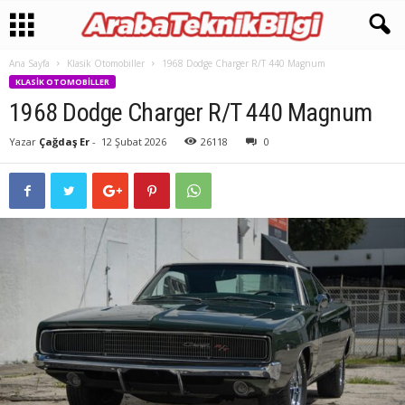
Ana Sayfa
Klasik Otomobiller
1968 Dodge Charger R/T 440 Magnum
KLASIK OTOMOBILLER
1968 Dodge Charger R/T 440 Magnum
Yazar
Çağdaş Er
-
12 Şubat 2026
26118
0