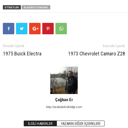
ETIKETLER
KLASIKOTOMOBIL
Önceki İçerik
Sonraki İçerik
1975 Buick Electra
1973 Chevrolet Camaro Z28
Çağkan Er
http://arabateknikbilgi.com
İLGILI HABERLER
YAZARIN DIĞER İÇERIKLERI