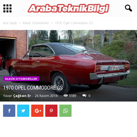
Ana Sayfa
Klasik Otomobiller
1970 Opel Commodore GS
KLASIK OTOMOBILLER
1970 OPEL COMMODORE GS
Yazar
Çağkan Er
-
26 Kasım 2014
5189
0