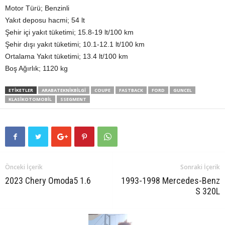
Motor Türü; Benzinli
Yakıt deposu hacmi; 54 lt
Şehir içi yakıt tüketimi; 15.8-19 lt/100 km
Şehir dışı yakıt tüketimi; 10.1-12.1 lt/100 km
Ortalama Yakıt tüketimi; 13.4 lt/100 km
Boş Ağırlık; 1120 kg
ETIKETLER
ARABATEKNIKBILGI
COUPE
FASTBACK
FORD
GUNCEL
KLASIKOTOMOBIL
SSEGMENT
Önceki İçerik
Sonraki İçerik
2023 Chery Omoda5 1.6
1993-1998 Mercedes-Benz
S 320L