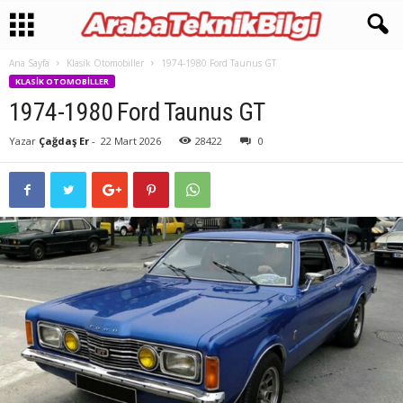
Ana Sayfa
Klasik Otomobiller
1974-1980 Ford Taunus GT
KLASIK OTOMOBILLER
1974-1980 Ford Taunus GT
Yazar
Çağdaş Er
-
22 Mart 2026
28422
0