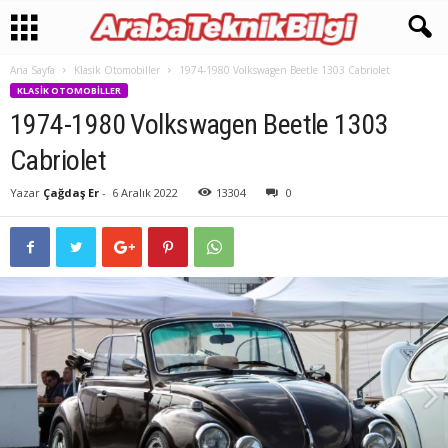
Ana Sayfa
Klasik Otomobiller
1974-1980 Volkswagen Beetle 1303 Cabriolet
KLASIK OTOMOBILLER
1974-1980 Volkswagen Beetle 1303
Cabriolet
Yazar
Çağdaş Er
-
6 Aralık 2022
13304
0