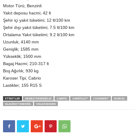
Motor Türü; Benzinli
Yakıt deposu hacmi; 42 lt
Şehir içi yakıt tüketimi; 12 lt/100 km
Şehir dışı yakıt tüketimi; 7.5 lt/100 km
Ortalama Yakıt tüketimi; 9.2 lt/100 km
Uzunluk; 4140 mm
Genişlik; 1585 mm
Yükseklik; 1500 mm
Bagaj Hacmi; 210-317 lt
Boş Ağırlık; 930 kg
Karoser Tipi; Cabrio
Lastikler; 155 R15 S
ETIKETLER
ARABATEKNIKBILGI
CABRIO
CABRIOLET
CSEGMENT
GUNCEL
KLASIKOTOMOBIL
VOLKSWAGEN