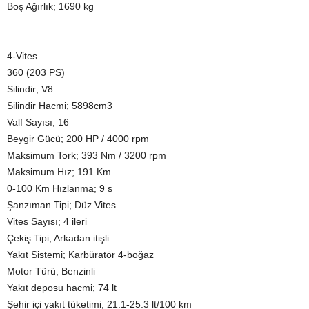
Boş Ağırlık; 1690 kg
_____________
4-Vites
360 (203 PS)
Silindir; V8
Silindir Hacmi; 5898cm3
Valf Sayısı; 16
Beygir Gücü; 200 HP / 4000 rpm
Maksimum Tork; 393 Nm / 3200 rpm
Maksimum Hız; 191 Km
0-100 Km Hızlanma; 9 s
Şanzıman Tipi; Düz Vites
Vites Sayısı; 4 ileri
Çekiş Tipi; Arkadan itişli
Yakıt Sistemi; Karbüratör 4-boğaz
Motor Türü; Benzinli
Yakıt deposu hacmi; 74 lt
Şehir içi yakıt tüketimi; 21.1-25.3 lt/100 km