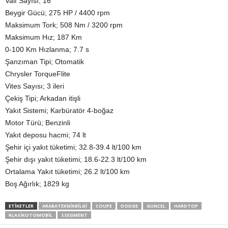
Valf Sayısı; 16
Beygir Gücü; 275 HP / 4400 rpm
Maksimum Tork; 508 Nm / 3200 rpm
Maksimum Hız; 187 Km
0-100 Km Hızlanma; 7.7 s
Şanzıman Tipi; Otomatik
Chrysler TorqueFlite
Vites Sayısı; 3 ileri
Çekiş Tipi; Arkadan itişli
Yakıt Sistemi; Karbüratör 4-boğaz
Motor Türü; Benzinli
Yakıt deposu hacmi; 74 lt
Şehir içi yakıt tüketimi; 32.8-39.4 lt/100 km
Şehir dışı yakıt tüketimi; 18.6-22.3 lt/100 km
Ortalama Yakıt tüketimi; 26.2 lt/100 km
Boş Ağırlık; 1829 kg
ETIKETLER
ARABATEKNIKBILGI
COUPE
DODGE
GUNCEL
HARDTOP
KLASIKOTOMOBIL
SSEGMENT