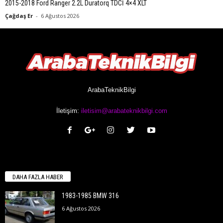
2015-2018 Ford Ranger 2.2L Duratorq TDCİ 4×4 XLT
Çağdaş Er
-
6 Ağustos 2026
ArabaTeknikBilgi
İletişim:
iletisim@arabateknikbilgi.com
DAHA FAZLA HABER
1983-1985 BMW 316
6 Ağustos 2026