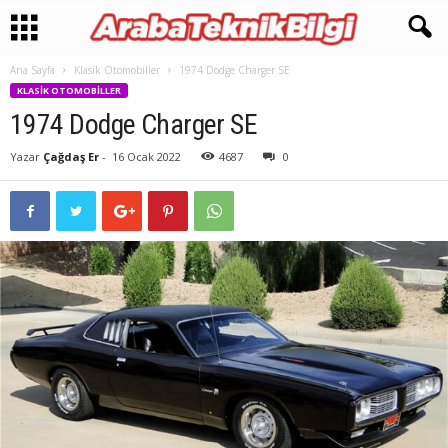
Ana Sayfa
Klasik Otomobiller
1974 Dodge Charger SE
KLASIK OTOMOBILLER
1974 Dodge Charger SE
Yazar
Çağdaş Er
-
16 Ocak 2022
4687
0