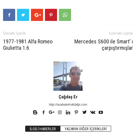
Önceki İçerik
Sonraki İçerik
1977-1981 Alfa Romeo
Mercedes S600 ile Smart’ ı
Giulietta 1.6
çarpıştırmışlar
Çağdaş Er
http://arabateknikbilgi.com
İLGILI HABERLER
YAZARIN DIĞER İÇERIKLERI