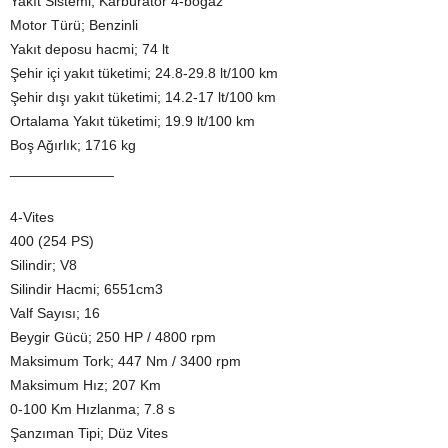
Yakıt Sistemi; Karbüratör 4-boğaz
Motor Türü; Benzinli
Yakıt deposu hacmi; 74 lt
Şehir içi yakıt tüketimi; 24.8-29.8 lt/100 km
Şehir dışı yakıt tüketimi; 14.2-17 lt/100 km
Ortalama Yakıt tüketimi; 19.9 lt/100 km
Boş Ağırlık; 1716 kg
_____________
4-Vites
400 (254 PS)
Silindir; V8
Silindir Hacmi; 6551cm3
Valf Sayısı; 16
Beygir Gücü; 250 HP / 4800 rpm
Maksimum Tork; 447 Nm / 3400 rpm
Maksimum Hız; 207 Km
0-100 Km Hızlanma; 7.8 s
Şanzıman Tipi; Düz Vites