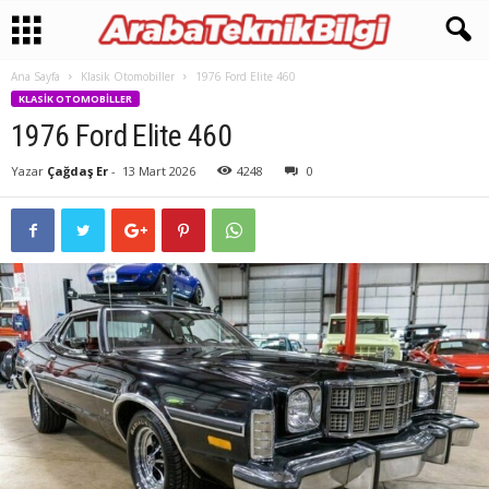
Ana Sayfa
Klasik Otomobiller
1976 Ford Elite 460
KLASIK OTOMOBILLER
1976 Ford Elite 460
Yazar
Çağdaş Er
-
13 Mart 2026
4248
0