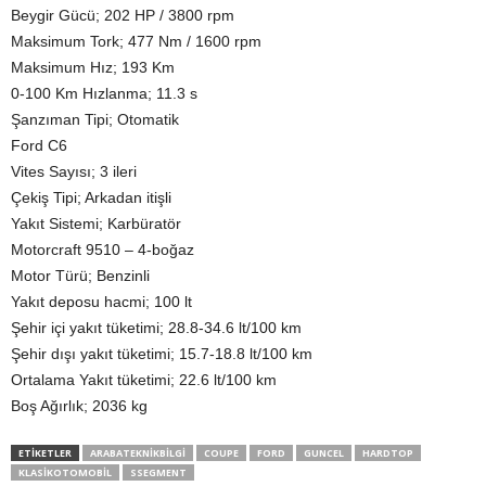
Beygir Gücü; 202 HP / 3800 rpm
Maksimum Tork; 477 Nm / 1600 rpm
Maksimum Hız; 193 Km
0-100 Km Hızlanma; 11.3 s
Şanzıman Tipi; Otomatik
Ford C6
Vites Sayısı; 3 ileri
Çekiş Tipi; Arkadan itişli
Yakıt Sistemi; Karbüratör
Motorcraft 9510 – 4-boğaz
Motor Türü; Benzinli
Yakıt deposu hacmi; 100 lt
Şehir içi yakıt tüketimi; 28.8-34.6 lt/100 km
Şehir dışı yakıt tüketimi; 15.7-18.8 lt/100 km
Ortalama Yakıt tüketimi; 22.6 lt/100 km
Boş Ağırlık; 2036 kg
ETIKETLER
ARABATEKNIKBILGI
COUPE
FORD
GUNCEL
HARDTOP
KLASIKOTOMOBIL
SSEGMENT