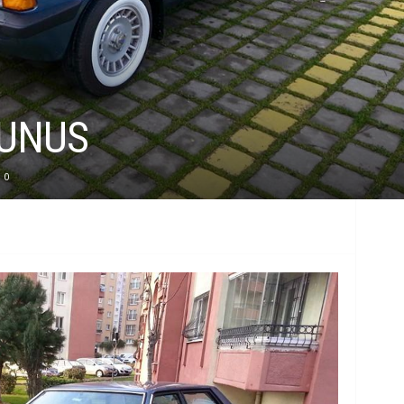
k
B
i
AUNUS
l
g
0
i