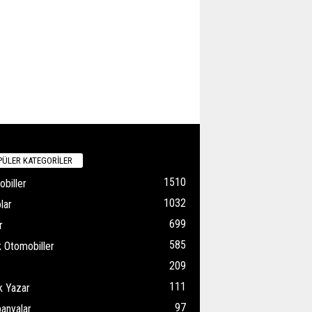
ÜLER KATEGORİLER
1510
biller
1032
lar
699
r
585
k Otomobiller
209
111
k Yazar
97
anyalar