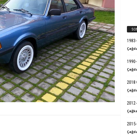
SO
1983
Çağda
1990-
Çağda
2018 
Çağda
2012-
Çağka
2015-
Çağda