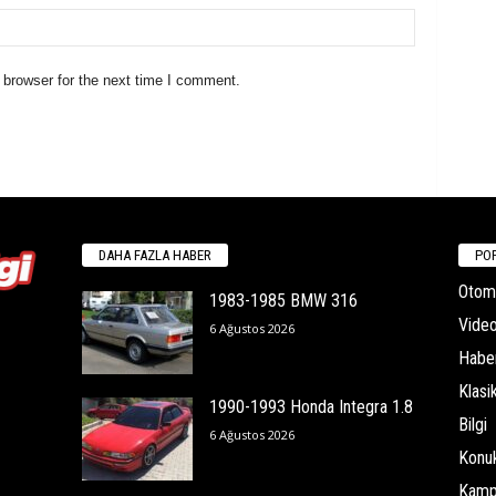
 browser for the next time I comment.
DAHA FAZLA HABER
POP
Otomo
1983-1985 BMW 316
Video
6 Ağustos 2026
Habe
Klasi
1990-1993 Honda Integra 1.8
Bilgi
6 Ağustos 2026
Konu
Kamp