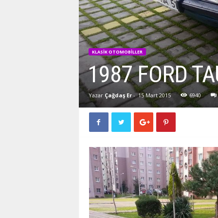
KLASIK OTOMOBILLER
1987 FORD T
Yazar
Çağdaş Er
-
15 Mart 2015
6940