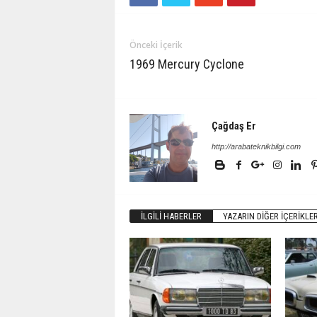
Önceki İçerik
1969 Mercury Cyclone
Çağdaş Er
http://arabateknikbilgi.com
İLGILI HABERLER
YAZARIN DIĞER İÇERIKLER