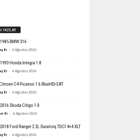
N YAZILAR
-1985 BMW 316
ş Er
-
6 Ağustos 2026
1993 Honda Integra 1.8
ş Er
-
6 Ağustos 2026
Citroen C4 Picasso 1.6 BlueHDi EAT
ş Er
-
6 Ağustos 2026
2016 Skoda Citigo 1.0
n Er
-
6 Ağustos 2026
2018 Ford Ranger 2.2L Duratorq TDCİ 4×4 XLT
ş Er
-
6 Ağustos 2026