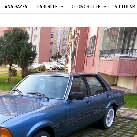
ANA SAYFA
HABERLER
OTOMOBILLER
VIDEOLAR
A
r
a
b
a
T
e
k
n
i