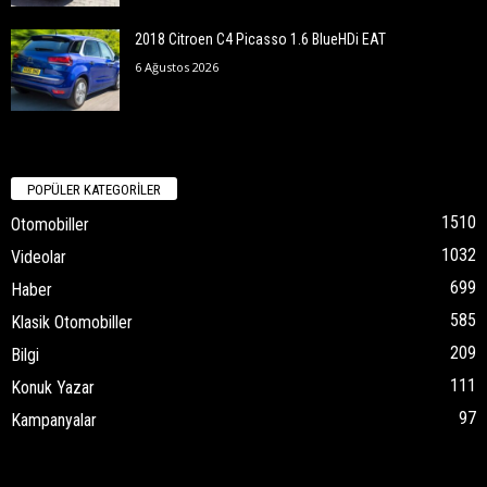
2018 Citroen C4 Picasso 1.6 BlueHDi EAT
6 Ağustos 2026
POPÜLER KATEGORİLER
1510
Otomobiller
1032
Videolar
699
Haber
585
Klasik Otomobiller
209
Bilgi
111
Konuk Yazar
97
Kampanyalar