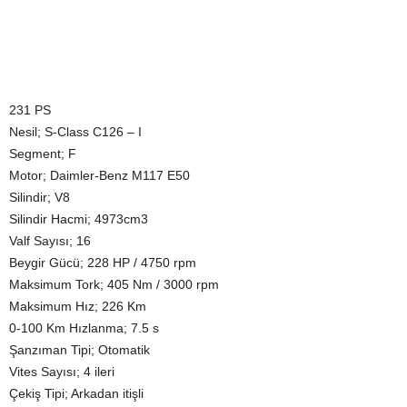
231 PS
Nesil; S-Class C126 – I
Segment; F
Motor; Daimler-Benz M117 E50
Silindir; V8
Silindir Hacmi; 4973cm3
Valf Sayısı; 16
Beygir Gücü; 228 HP / 4750 rpm
Maksimum Tork; 405 Nm / 3000 rpm
Maksimum Hız; 226 Km
0-100 Km Hızlanma; 7.5 s
Şanzıman Tipi; Otomatik
Vites Sayısı; 4 ileri
Çekiş Tipi; Arkadan itişli