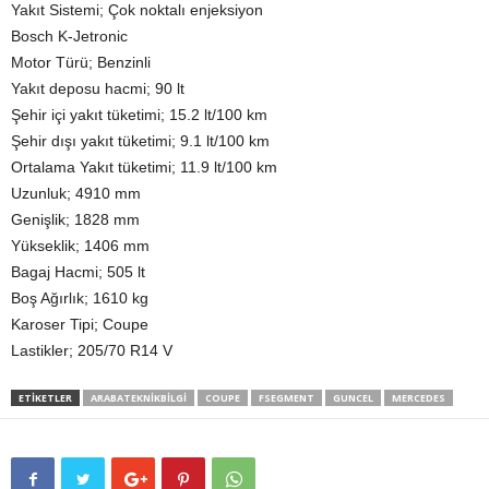
Yakıt Sistemi; Çok noktalı enjeksiyon
Bosch K-Jetronic
Motor Türü; Benzinli
Yakıt deposu hacmi; 90 lt
Şehir içi yakıt tüketimi; 15.2 lt/100 km
Şehir dışı yakıt tüketimi; 9.1 lt/100 km
Ortalama Yakıt tüketimi; 11.9 lt/100 km
Uzunluk; 4910 mm
Genişlik; 1828 mm
Yükseklik; 1406 mm
Bagaj Hacmi; 505 lt
Boş Ağırlık; 1610 kg
Karoser Tipi; Coupe
Lastikler; 205/70 R14 V
ETIKETLER
ARABATEKNIKBILGI
COUPE
FSEGMENT
GUNCEL
MERCEDES