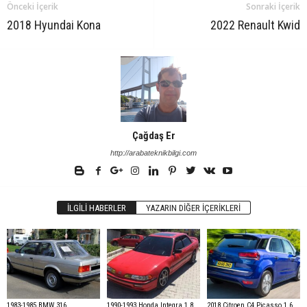
Önceki İçerik
Sonraki İçerik
2018 Hyundai Kona
2022 Renault Kwid
Çağdaş Er
http://arabateknikbilgi.com
İLGILI HABERLER
YAZARIN DIĞER İÇERIKLERI
1983-1985 BMW 316
1990-1993 Honda Integra 1.8
2018 Citroen C4 Picasso 1.6