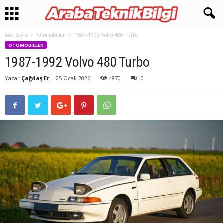
Ana Sayfa
Otomobiller
1987-1992 Volvo 480 Turbo
OTOMOBILLER
1987-1992 Volvo 480 Turbo
Yazar
Çağdaş Er
-
25 Ocak 2026
4870
0