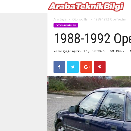
Ana Sayfa
Otomobiller
1988-1992 Opel Vectra
OTOMOBILLER
1988-1992 Ope
Yazar
Çağdaş Er
-
17 Şubat 2026
19997