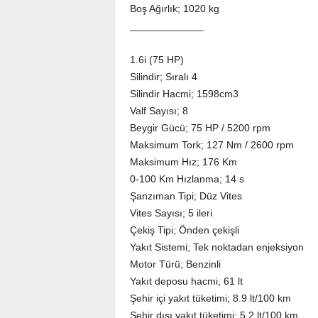
Boş Ağırlık; 1020 kg
_____________
1.6i (75 HP)
Silindir; Sıralı 4
Silindir Hacmi; 1598cm3
Valf Sayısı; 8
Beygir Gücü; 75 HP / 5200 rpm
Maksimum Tork; 127 Nm / 2600 rpm
Maksimum Hız; 176 Km
0-100 Km Hızlanma; 14 s
Şanzıman Tipi; Düz Vites
Vites Sayısı; 5 ileri
Çekiş Tipi; Önden çekişli
Yakıt Sistemi; Tek noktadan enjeksiyon
Motor Türü; Benzinli
Yakıt deposu hacmi; 61 lt
Şehir içi yakıt tüketimi; 8.9 lt/100 km
Şehir dışı yakıt tüketimi; 5.2 lt/100 km