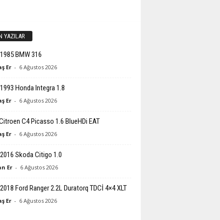
N YAZILAR
-1985 BMW 316
ş Er
-
6 Ağustos 2026
1993 Honda Integra 1.8
ş Er
-
6 Ağustos 2026
Citroen C4 Picasso 1.6 BlueHDi EAT
ş Er
-
6 Ağustos 2026
2016 Skoda Citigo 1.0
n Er
-
6 Ağustos 2026
2018 Ford Ranger 2.2L Duratorq TDCİ 4×4 XLT
ş Er
-
6 Ağustos 2026