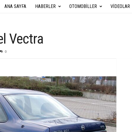
ANA SAYFA
HABERLER
OTOMOBILLER
VIDEOLAR
A
r
a
l Vectra
b
0
a
T
e
k
n
i