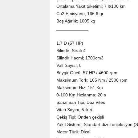
Ortalama Yakıt tüketimi; 7 lt/100 km
Co2 Emisyonu; 166.6 gr
Boş Ağırlık; 1005 kg
_____________
1.7 D (57 HP)
Silindir; Sıralı 4
Silindir Hacmi; 1700cm3
Valf Sayısı; 8
Beygir Gücü; 57 HP / 4600 rpm
Maksimum Tork; 105 Nm / 2500 rpm
Maksimum Hız; 151 Km
0-100 Km Hızlanma; 20 s
Şanzıman Tipi; Düz Vites
Vites Sayısı; 5 ileri
Çekiş Tipi; Önden çekişli
Yakıt Sistemi; Standart dizel enjeksiyon (S
Motor Türü; Dizel