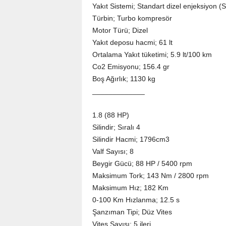
Yakıt Sistemi; Standart dizel enjeksiyon (S
Türbin; Turbo kompresör
Motor Türü; Dizel
Yakıt deposu hacmi; 61 lt
Ortalama Yakıt tüketimi; 5.9 lt/100 km
Co2 Emisyonu; 156.4 gr
Boş Ağırlık; 1130 kg
_____________
1.8 (88 HP)
Silindir; Sıralı 4
Silindir Hacmi; 1796cm3
Valf Sayısı; 8
Beygir Gücü; 88 HP / 5400 rpm
Maksimum Tork; 143 Nm / 2800 rpm
Maksimum Hız; 182 Km
0-100 Km Hızlanma; 12.5 s
Şanzıman Tipi; Düz Vites
Vites Sayısı; 5 ileri