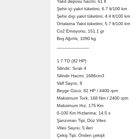
Yakıt deposu hacmi; 61 lt
Şehir içi yakıt tüketimi; 6.7 lt/100 km
Şehir dışı yakıt tüketimi; 4.4 lt/100 km
Ortalama Yakıt tüketimi; 5.7 lt/100 km
Co2 Emisyonu; 151.1 gr
Boş Ağırlık; 1090 kg
_____________
1.7 TD (82 HP)
Silindir; Sıralı 4
Silindir Hacmi; 1686cm3
Valf Sayısı; 8
Beygir Gücü; 82 HP / 4400 rpm
Maksimum Tork; 168 Nm / 2400 rpm
Maksimum Hız; 175 Km
0-100 Km Hızlanma; 14.5 s
Şanzıman Tipi; Düz Vites
Vites Sayısı; 5 ileri
Çekiş Tipi; Önden çekişli