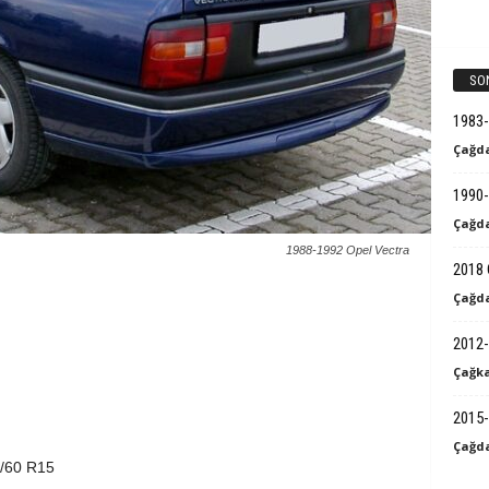
k
B
SO
i
1983
Çağda
l
1990-
g
Çağda
1988-1992 Opel Vectra
i
2018 
Çağda
2012-
Çağka
2015-
Çağda
5/60 R15