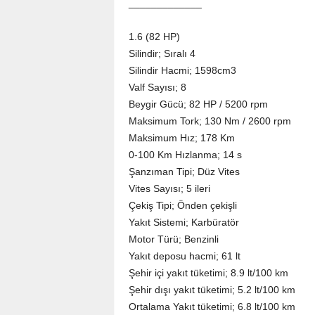
_____________
1.6 (82 HP)
Silindir; Sıralı 4
Silindir Hacmi; 1598cm3
Valf Sayısı; 8
Beygir Gücü; 82 HP / 5200 rpm
Maksimum Tork; 130 Nm / 2600 rpm
Maksimum Hız; 178 Km
0-100 Km Hızlanma; 14 s
Şanzıman Tipi; Düz Vites
Vites Sayısı; 5 ileri
Çekiş Tipi; Önden çekişli
Yakıt Sistemi; Karbüratör
Motor Türü; Benzinli
Yakıt deposu hacmi; 61 lt
Şehir içi yakıt tüketimi; 8.9 lt/100 km
Şehir dışı yakıt tüketimi; 5.2 lt/100 km
Ortalama Yakıt tüketimi; 6.8 lt/100 km