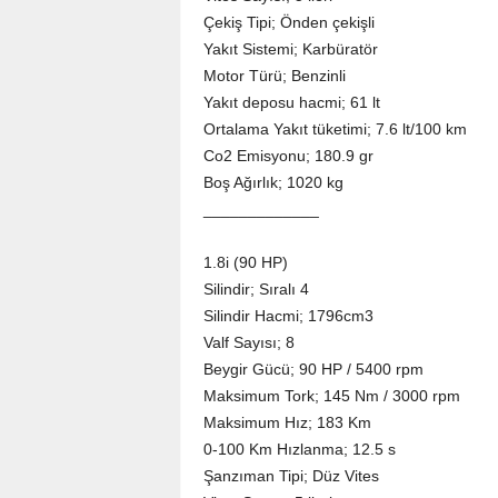
Çekiş Tipi; Önden çekişli
Yakıt Sistemi; Karbüratör
Motor Türü; Benzinli
Yakıt deposu hacmi; 61 lt
Ortalama Yakıt tüketimi; 7.6 lt/100 km
Co2 Emisyonu; 180.9 gr
Boş Ağırlık; 1020 kg
_____________
1.8i (90 HP)
Silindir; Sıralı 4
Silindir Hacmi; 1796cm3
Valf Sayısı; 8
Beygir Gücü; 90 HP / 5400 rpm
Maksimum Tork; 145 Nm / 3000 rpm
Maksimum Hız; 183 Km
0-100 Km Hızlanma; 12.5 s
Şanzıman Tipi; Düz Vites