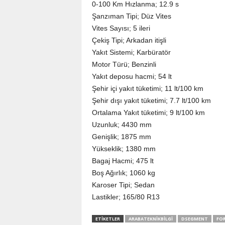
0-100 Km Hızlanma; 12.9 s
Şanzıman Tipi; Düz Vites
Vites Sayısı; 5 ileri
Çekiş Tipi; Arkadan itişli
Yakıt Sistemi; Karbüratör
Motor Türü; Benzinli
Yakıt deposu hacmi; 54 lt
Şehir içi yakıt tüketimi; 11 lt/100 km
Şehir dışı yakıt tüketimi; 7.7 lt/100 km
Ortalama Yakıt tüketimi; 9 lt/100 km
Uzunluk; 4430 mm
Genişlik; 1875 mm
Yükseklik; 1380 mm
Bagaj Hacmi; 475 lt
Boş Ağırlık; 1060 kg
Karoser Tipi; Sedan
Lastikler; 165/80 R13
ETIKETLER
ARABATEKNIKBILGI
DSEGMENT
FO