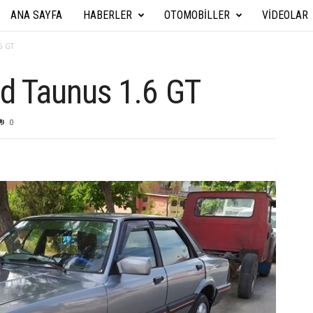
ANA SAYFA
HABERLER
OTOMOBILLER
VIDEOLAR
A
r
6 GT
a
d Taunus 1.6 GT
b
0
a
T
e
k
n
i