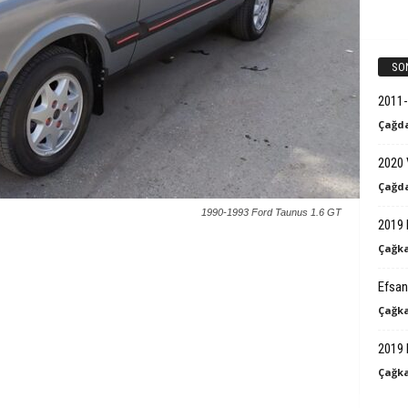
k
B
SO
i
2011-
Çağda
l
2020 
g
Çağda
i
1990-1993 Ford Taunus 1.6 GT
2019 
Çağka
Efsan
Çağka
2019 
Çağka