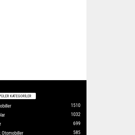
ÜLER KATEGORİLER
1510
biller
1032
lar
699
r
585
k Otomobiller