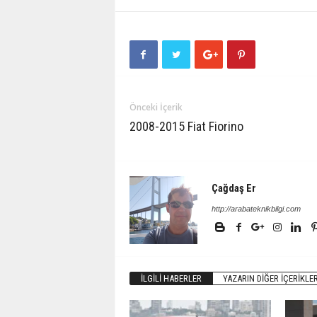
Önceki İçerik
2008-2015 Fiat Fiorino
Çağdaş Er
http://arabateknikbilgi.com
İLGILI HABERLER
YAZARIN DIĞER İÇERIKLER