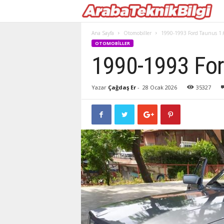
Ana Sayfa
Otomobiller
1990-1993 Ford Taunus 1.
OTOMOBILLER
1990-1993 For
Yazar
Çağdaş Er
-
28 Ocak 2026
35327