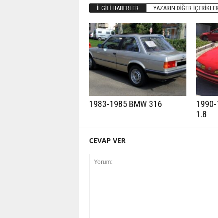
İLGILI HABERLER
YAZARIN DIĞER İÇERIKLER
1983-1985 BMW 316
1990-
1.8
CEVAP VER