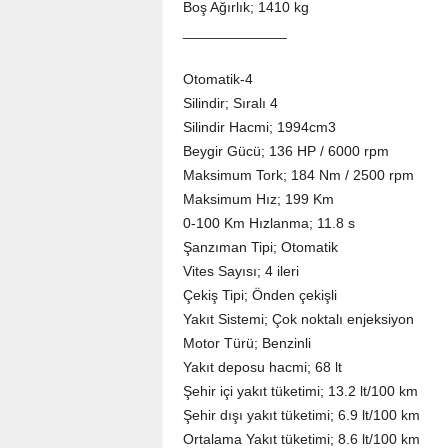
Boş Ağırlık; 1410 kg
_____________
Otomatik-4
Silindir; Sıralı 4
Silindir Hacmi; 1994cm3
Beygir Gücü; 136 HP / 6000 rpm
Maksimum Tork; 184 Nm / 2500 rpm
Maksimum Hız; 199 Km
0-100 Km Hızlanma; 11.8 s
Şanzıman Tipi; Otomatik
Vites Sayısı; 4 ileri
Çekiş Tipi; Önden çekişli
Yakıt Sistemi; Çok noktalı enjeksiyon
Motor Türü; Benzinli
Yakıt deposu hacmi; 68 lt
Şehir içi yakıt tüketimi; 13.2 lt/100 km
Şehir dışı yakıt tüketimi; 6.9 lt/100 km
Ortalama Yakıt tüketimi; 8.6 lt/100 km