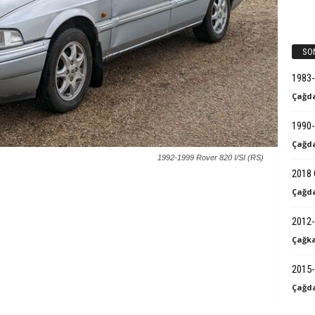
k
B
SO
i
1983
Çağda
l
1990-
g
Çağda
1992-1999 Rover 820 I/SI (RS)
i
2018 
Çağda
2012-
Çağka
2015-
Çağda