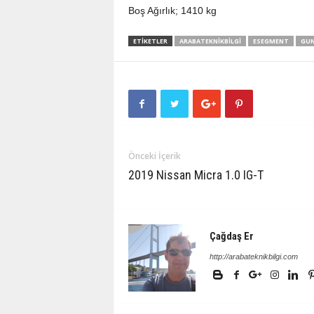
Boş Ağırlık; 1410 kg
ETIKETLER
ARABATEKNIKBILGI
ESEGMENT
GUN
Önceki İçerik
2019 Nissan Micra 1.0 IG-T
Çağdaş Er
http://arabateknikbilgi.com