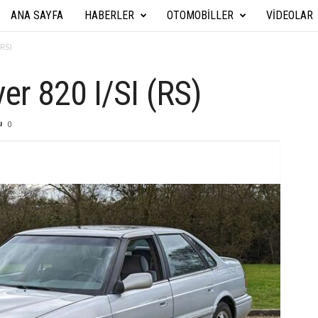
ANA SAYFA
HABERLER
OTOMOBILLER
VIDEOLAR
A
r
(RS)
a
r 820 I/SI (RS)
b
0
a
T
e
k
n
i