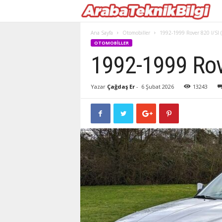
Ana Sayfa
Otomobiller
1992-1999 Rover 820 I/SI 
OTOMOBILLER
1992-1999 Rove
Yazar
Çağdaş Er
-
6 Şubat 2026
13243