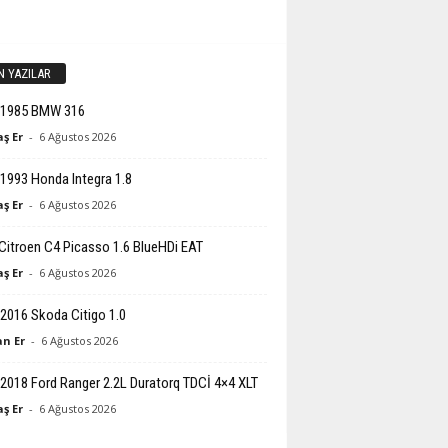
N YAZILAR
-1985 BMW 316
ş Er
-
6 Ağustos 2026
1993 Honda Integra 1.8
ş Er
-
6 Ağustos 2026
Citroen C4 Picasso 1.6 BlueHDi EAT
ş Er
-
6 Ağustos 2026
2016 Skoda Citigo 1.0
n Er
-
6 Ağustos 2026
2018 Ford Ranger 2.2L Duratorq TDCİ 4×4 XLT
ş Er
-
6 Ağustos 2026