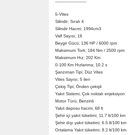
5-Vites
Silindir; Sıralı 4
Silindir Hacmi; 1994cm3
Valf Sayısı; 16
Beygir Gücü; 136 HP / 6000 rpm
Maksimum Tork; 184 Nm / 2500 rpm
Maksimum Hız; 202 Km
0-100 Km Hızlanma; 10.2 s
Şanzıman Tipi; Düz Vites
Vites Sayısı; 5 ileri
Çekiş Tipi; Önden çekişli
Yakıt Sistemi; Çok noktalı enjeksiyon
Motor Türü; Benzinli
Yakıt deposu hacmi; 68 lt
Şehir içi yakıt tüketimi; 11.7 lt/100 km
Şehir dışı yakıt tüketimi; 6.5 lt/100 km
Ortalama Yakıt tüketimi; 8.2 lt/100 km