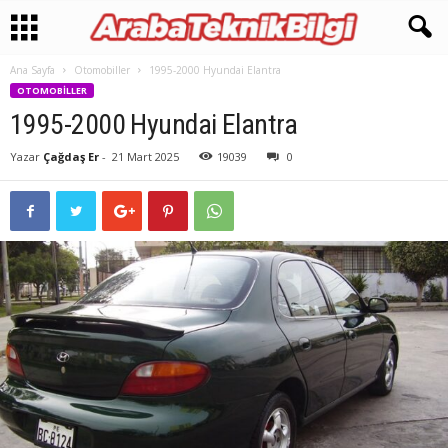
Ana Sayfa
Otomobiller
1995-2000 Hyundai Elantra
OTOMOBILLER
1995-2000 Hyundai Elantra
Yazar
Çağdaş Er
-
21 Mart 2025
19039
0