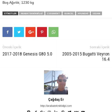
Boş Ağırlık; 1230 kg
ETIKETLER
ARABATEKNIKBILGI
CSEGMENT
GUNCEL
HYUNDAI
SEDAN
Önceki İçerik
Sonraki İçerik
2017-2018 Genesis G80 5.0
2005-2015 Bugatti Veyron
16.4
Çağdaş Er
http://arabateknikbilgi.com