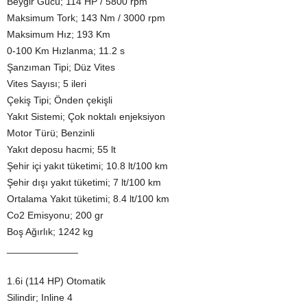
Beygir Gücü; 114 HP / 5800 rpm
Maksimum Tork; 143 Nm / 3000 rpm
Maksimum Hız; 193 Km
0-100 Km Hızlanma; 11.2 s
Şanzıman Tipi; Düz Vites
Vites Sayısı; 5 ileri
Çekiş Tipi; Önden çekişli
Yakıt Sistemi; Çok noktalı enjeksiyon
Motor Türü; Benzinli
Yakıt deposu hacmi; 55 lt
Şehir içi yakıt tüketimi; 10.8 lt/100 km
Şehir dışı yakıt tüketimi; 7 lt/100 km
Ortalama Yakıt tüketimi; 8.4 lt/100 km
Co2 Emisyonu; 200 gr
Boş Ağırlık; 1242 kg
_____________
1.6i (114 HP) Otomatik
Silindir; Inline 4