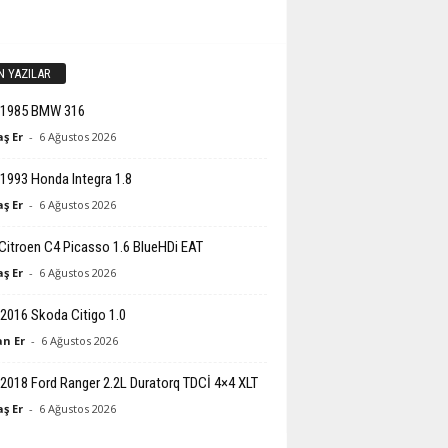
N YAZILAR
-1985 BMW 316
ş Er
-
6 Ağustos 2026
1993 Honda Integra 1.8
ş Er
-
6 Ağustos 2026
Citroen C4 Picasso 1.6 BlueHDi EAT
ş Er
-
6 Ağustos 2026
2016 Skoda Citigo 1.0
n Er
-
6 Ağustos 2026
2018 Ford Ranger 2.2L Duratorq TDCİ 4×4 XLT
ş Er
-
6 Ağustos 2026