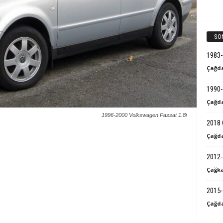
k
B
SO
i
1983
Çağda
l
1990-
g
Çağda
i
1996-2000 Volkswagen Passat 1.8i
2018 
Çağda
2012-
Çağka
2015-
Çağda