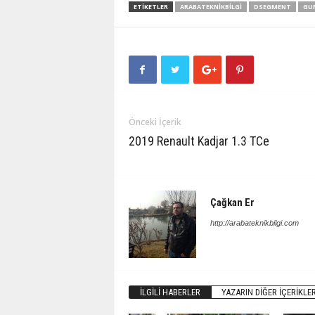
ETIKETLER
ARABATEKNIKBILGI
DSEGMENT
GU
Önceki İçerik
2019 Renault Kadjar 1.3 TCe
Çağkan Er
http://arabateknikbilgi.com
İLGILI HABERLER
YAZARIN DIĞER İÇERIKLER