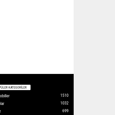
ÜLER KATEGORİLER
1510
biller
1032
lar
699
r