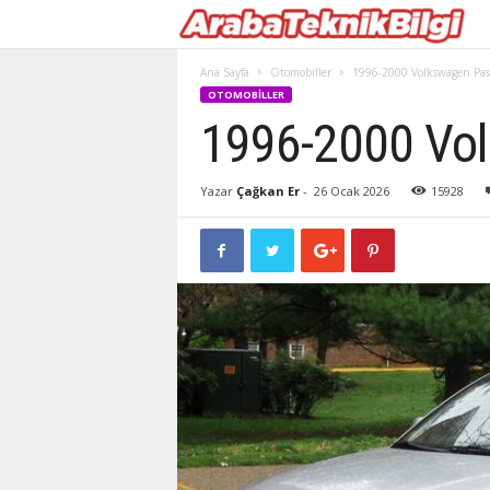
Ana Sayfa
Otomobiller
1996-2000 Volkswagen Pass
OTOMOBILLER
1996-2000 Vol
Yazar
Çağkan Er
-
26 Ocak 2026
15928