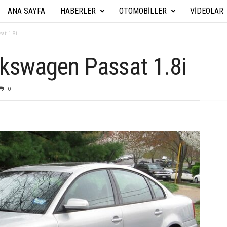
ANA SAYFA
HABERLER
OTOMOBILLER
VIDEOLAR
A
r
at 1.8i
a
kswagen Passat 1.8i
b
0
a
T
e
k
n
i