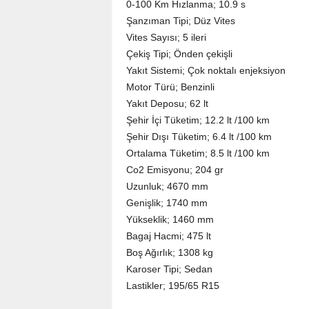
0-100 Km Hızlanma; 10.9 s
Şanzıman Tipi; Düz Vites
Vites Sayısı; 5 ileri
Çekiş Tipi; Önden çekişli
Yakıt Sistemi; Çok noktalı enjeksiyon
Motor Türü; Benzinli
Yakıt Deposu; 62 lt
Şehir İçi Tüketim; 12.2 lt /100 km
Şehir Dışı Tüketim; 6.4 lt /100 km
Ortalama Tüketim; 8.5 lt /100 km
Co2 Emisyonu; 204 gr
Uzunluk; 4670 mm
Genişlik; 1740 mm
Yükseklik; 1460 mm
Bagaj Hacmi; 475 lt
Boş Ağırlık; 1308 kg
Karoser Tipi; Sedan
Lastikler; 195/65 R15