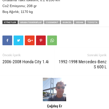
Co2 Emisyonu; 208 gr
Boş Ağırlık; 1170 kg
ETIKETLER
ARABATEKNIKBILGI
CSEGMENT
GUNCEL
SEDAN
TOYOTA
Önceki İçerik
Sonraki İçerik
2006-2008 Honda City 1.4i
1992-1998 Mercedes-Benz
S 600 L
Çağdaş Er