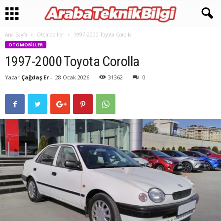
Ana Sayfa
Otomobiller
1997-2000 Toyota Corolla
OTOMOBILLER
1997-2000 Toyota Corolla
Yazar
Çağdaş Er
-
28 Ocak 2026
31362
0