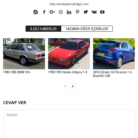
http://arabateknikbilgi.com
İLGILI HABERLER
YAZARIN DIĞER İÇERIKLERI
1983-1985 BMW 316
1990-1993 Honda Integra 1.8
2018 Citroen C4 Picasso 1.6
BlueHDi EAT
CEVAP VER