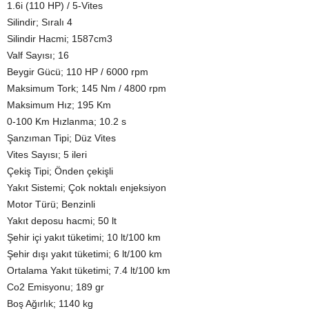
1.6i (110 HP) / 5-Vites
Silindir; Sıralı 4
Silindir Hacmi; 1587cm3
Valf Sayısı; 16
Beygir Gücü; 110 HP / 6000 rpm
Maksimum Tork; 145 Nm / 4800 rpm
Maksimum Hız; 195 Km
0-100 Km Hızlanma; 10.2 s
Şanzıman Tipi; Düz Vites
Vites Sayısı; 5 ileri
Çekiş Tipi; Önden çekişli
Yakıt Sistemi; Çok noktalı enjeksiyon
Motor Türü; Benzinli
Yakıt deposu hacmi; 50 lt
Şehir içi yakıt tüketimi; 10 lt/100 km
Şehir dışı yakıt tüketimi; 6 lt/100 km
Ortalama Yakıt tüketimi; 7.4 lt/100 km
Co2 Emisyonu; 189 gr
Boş Ağırlık; 1140 kg