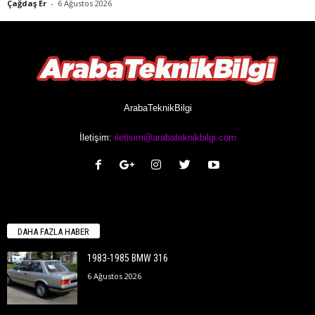
Çağdaş Er
-
6 Ağustos 2026
ArabaTeknikBilgi
İletişim:
iletisim@arabateknikbilgi.com
DAHA FAZLA HABER
1983-1985 BMW 316
6 Ağustos 2026