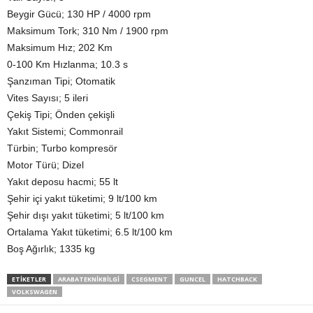
Beygir Gücü; 130 HP / 4000 rpm
Maksimum Tork; 310 Nm / 1900 rpm
Maksimum Hız; 202 Km
0-100 Km Hızlanma; 10.3 s
Şanzıman Tipi; Otomatik
Vites Sayısı; 5 ileri
Çekiş Tipi; Önden çekişli
Yakıt Sistemi; Commonrail
Türbin; Turbo kompresör
Motor Türü; Dizel
Yakıt deposu hacmi; 55 lt
Şehir içi yakıt tüketimi; 9 lt/100 km
Şehir dışı yakıt tüketimi; 5 lt/100 km
Ortalama Yakıt tüketimi; 6.5 lt/100 km
Boş Ağırlık; 1335 kg
ETIKETLER
ARABATEKNIKBILGI
CSEGMENT
GUNCEL
HATCHBACK
VOLKSWAGEN