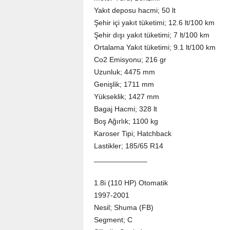
Yakıt deposu hacmi; 50 lt
Şehir içi yakıt tüketimi; 12.6 lt/100 km
Şehir dışı yakıt tüketimi; 7 lt/100 km
Ortalama Yakıt tüketimi; 9.1 lt/100 km
Co2 Emisyonu; 216 gr
Uzunluk; 4475 mm
Genişlik; 1711 mm
Yükseklik; 1427 mm
Bagaj Hacmi; 328 lt
Boş Ağırlık; 1100 kg
Karoser Tipi; Hatchback
Lastikler; 185/65 R14
_____________
1.8i (110 HP) Otomatik
1997-2001
Nesil; Shuma (FB)
Segment; C