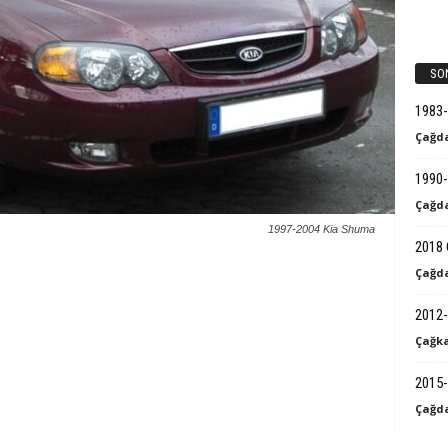
k
B
SO
i
1983
Çağda
l
1990-
g
Çağda
1997-2004 Kia Shuma
i
2018 
Çağda
2012-
Çağka
2015-
Çağda