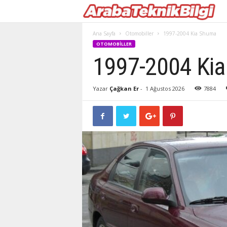
Ana Sayfa
Otomobiller
1997-2004 Kia Shuma
OTOMOBILLER
1997-2004 Ki
Yazar
Çağkan Er
-
1 Ağustos 2026
7884