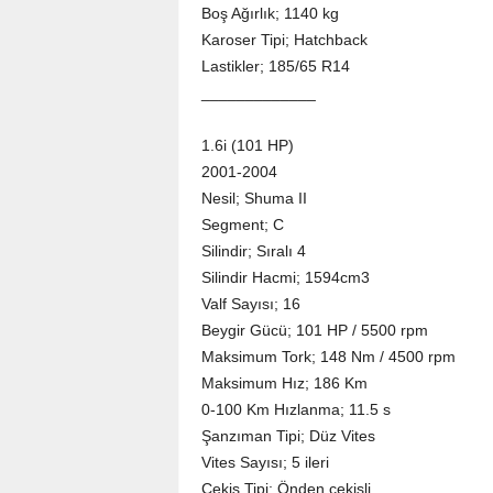
Boş Ağırlık; 1140 kg
Karoser Tipi; Hatchback
Lastikler; 185/65 R14
_____________
1.6i (101 HP)
2001-2004
Nesil; Shuma II
Segment; C
Silindir; Sıralı 4
Silindir Hacmi; 1594cm3
Valf Sayısı; 16
Beygir Gücü; 101 HP / 5500 rpm
Maksimum Tork; 148 Nm / 4500 rpm
Maksimum Hız; 186 Km
0-100 Km Hızlanma; 11.5 s
Şanzıman Tipi; Düz Vites
Vites Sayısı; 5 ileri
Çekiş Tipi; Önden çekişli