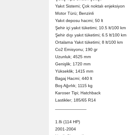
Yakıt Sistemi; Çok noktalı enjeksiyon
Motor Türü; Benzinli
Yakıt deposu hacmi; 50 lt
Şehir içi yakıt tüketimi; 10.5 lt/100 km
Şehir dışı yakıt tüketimi; 6.5 lt/100 km
Ortalama Yakıt tüketimi; 8 lt/100 km
Co2 Emisyonu; 190 gr
Uzunluk; 4525 mm
Genişlik; 1720 mm
Yükseklik; 1415 mm
Bagaj Hacmi; 440 lt
Boş Ağırlık; 1115 kg
Karoser Tipi; Hatchback
Lastikler; 185/65 R14
_____________
1.8i (114 HP)
2001-2004