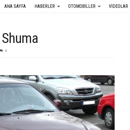
ANA SAYFA
HABERLER
OTOMOBILLER
VIDEOLAR
A
r
a
a Shuma
b
0
a
T
e
k
n
i