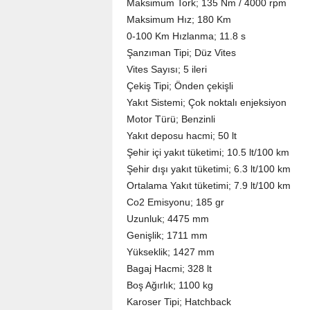
Maksimum Tork; 135 Nm / 4000 rpm
Maksimum Hız; 180 Km
0-100 Km Hızlanma; 11.8 s
Şanzıman Tipi; Düz Vites
Vites Sayısı; 5 ileri
Çekiş Tipi; Önden çekişli
Yakıt Sistemi; Çok noktalı enjeksiyon
Motor Türü; Benzinli
Yakıt deposu hacmi; 50 lt
Şehir içi yakıt tüketimi; 10.5 lt/100 km
Şehir dışı yakıt tüketimi; 6.3 lt/100 km
Ortalama Yakıt tüketimi; 7.9 lt/100 km
Co2 Emisyonu; 185 gr
Uzunluk; 4475 mm
Genişlik; 1711 mm
Yükseklik; 1427 mm
Bagaj Hacmi; 328 lt
Boş Ağırlık; 1100 kg
Karoser Tipi; Hatchback