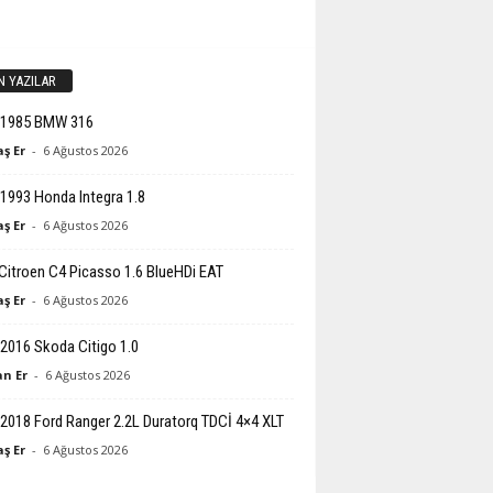
N YAZILAR
-1985 BMW 316
ş Er
-
6 Ağustos 2026
1993 Honda Integra 1.8
ş Er
-
6 Ağustos 2026
Citroen C4 Picasso 1.6 BlueHDi EAT
ş Er
-
6 Ağustos 2026
2016 Skoda Citigo 1.0
n Er
-
6 Ağustos 2026
2018 Ford Ranger 2.2L Duratorq TDCİ 4×4 XLT
ş Er
-
6 Ağustos 2026