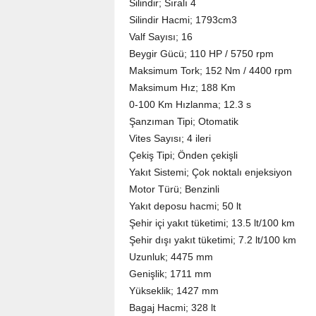
Silindir; Sıralı 4
Silindir Hacmi; 1793cm3
Valf Sayısı; 16
Beygir Gücü; 110 HP / 5750 rpm
Maksimum Tork; 152 Nm / 4400 rpm
Maksimum Hız; 188 Km
0-100 Km Hızlanma; 12.3 s
Şanzıman Tipi; Otomatik
Vites Sayısı; 4 ileri
Çekiş Tipi; Önden çekişli
Yakıt Sistemi; Çok noktalı enjeksiyon
Motor Türü; Benzinli
Yakıt deposu hacmi; 50 lt
Şehir içi yakıt tüketimi; 13.5 lt/100 km
Şehir dışı yakıt tüketimi; 7.2 lt/100 km
Uzunluk; 4475 mm
Genişlik; 1711 mm
Yükseklik; 1427 mm
Bagaj Hacmi; 328 lt