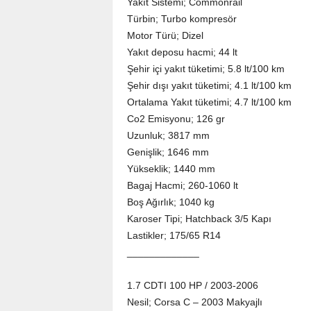
Yakıt Sistemi; Commonrail
Türbin; Turbo kompresör
Motor Türü; Dizel
Yakıt deposu hacmi; 44 lt
Şehir içi yakıt tüketimi; 5.8 lt/100 km
Şehir dışı yakıt tüketimi; 4.1 lt/100 km
Ortalama Yakıt tüketimi; 4.7 lt/100 km
Co2 Emisyonu; 126 gr
Uzunluk; 3817 mm
Genişlik; 1646 mm
Yükseklik; 1440 mm
Bagaj Hacmi; 260-1060 lt
Boş Ağırlık; 1040 kg
Karoser Tipi; Hatchback 3/5 Kapı
Lastikler; 175/65 R14
_____________
1.7 CDTI 100 HP / 2003-2006
Nesil; Corsa C – 2003 Makyajlı