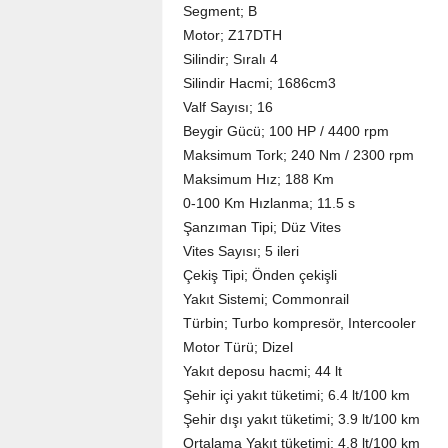
Segment; B
Motor; Z17DTH
Silindir; Sıralı 4
Silindir Hacmi; 1686cm3
Valf Sayısı; 16
Beygir Gücü; 100 HP / 4400 rpm
Maksimum Tork; 240 Nm / 2300 rpm
Maksimum Hız; 188 Km
0-100 Km Hızlanma; 11.5 s
Şanzıman Tipi; Düz Vites
Vites Sayısı; 5 ileri
Çekiş Tipi; Önden çekişli
Yakıt Sistemi; Commonrail
Türbin; Turbo kompresör, Intercooler
Motor Türü; Dizel
Yakıt deposu hacmi; 44 lt
Şehir içi yakıt tüketimi; 6.4 lt/100 km
Şehir dışı yakıt tüketimi; 3.9 lt/100 km
Ortalama Yakıt tüketimi; 4.8 lt/100 km