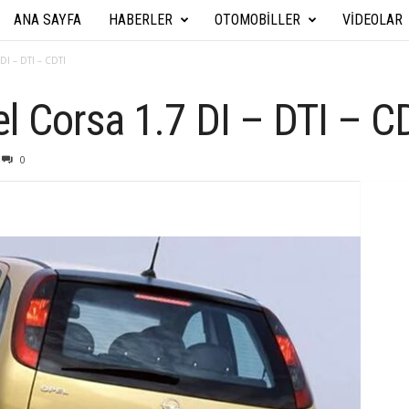
ANA SAYFA
HABERLER
OTOMOBILLER
VIDEOLAR
A
r
DI – DTI – CDTI
a
 Corsa 1.7 DI – DTI – C
b
0
a
T
e
k
n
i