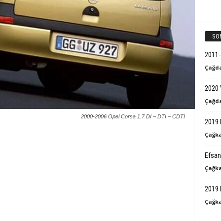
k
B
SO
i
2011-
Çağda
l
2020 
g
Çağda
i
2000-2006 Opel Corsa 1.7 DI – DTI – CDTI
2019 
Çağka
Efsan
Çağka
2019 
Çağka