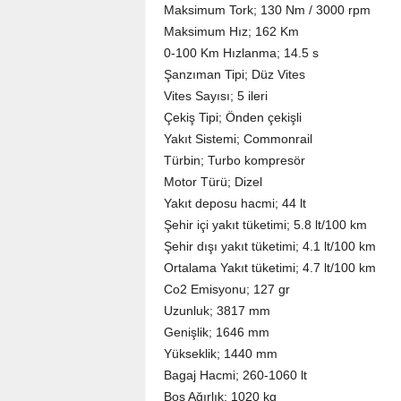
Maksimum Tork; 130 Nm / 3000 rpm
Maksimum Hız; 162 Km
0-100 Km Hızlanma; 14.5 s
Şanzıman Tipi; Düz Vites
Vites Sayısı; 5 ileri
Çekiş Tipi; Önden çekişli
Yakıt Sistemi; Commonrail
Türbin; Turbo kompresör
Motor Türü; Dizel
Yakıt deposu hacmi; 44 lt
Şehir içi yakıt tüketimi; 5.8 lt/100 km
Şehir dışı yakıt tüketimi; 4.1 lt/100 km
Ortalama Yakıt tüketimi; 4.7 lt/100 km
Co2 Emisyonu; 127 gr
Uzunluk; 3817 mm
Genişlik; 1646 mm
Yükseklik; 1440 mm
Bagaj Hacmi; 260-1060 lt
Boş Ağırlık; 1020 kg