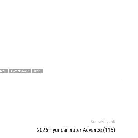
CEL
HATCHBACK
OPEL
Sonraki İçerik
2025 Hyundai Inster Advance (115)