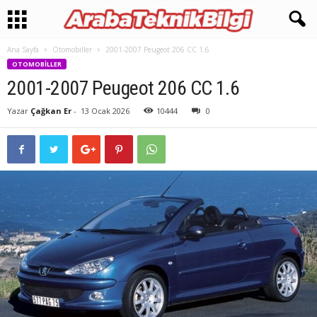
Ana Sayfa
Otomobiller
2001-2007 Peugeot 206 CC 1.6
OTOMOBILLER
2001-2007 Peugeot 206 CC 1.6
Yazar
Çağkan Er
-
13 Ocak 2026
10444
0