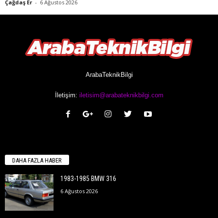
Çağdaş Er
-
6 Ağustos 2026
ArabaTeknikBilgi
İletişim:
iletisim@arabateknikbilgi.com
DAHA FAZLA HABER
1983-1985 BMW 316
6 Ağustos 2026