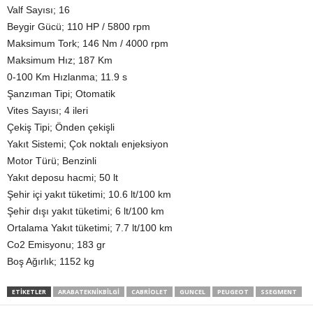
Valf Sayısı; 16
Beygir Gücü; 110 HP / 5800 rpm
Maksimum Tork; 146 Nm / 4000 rpm
Maksimum Hız; 187 Km
0-100 Km Hızlanma; 11.9 s
Şanzıman Tipi; Otomatik
Vites Sayısı; 4 ileri
Çekiş Tipi; Önden çekişli
Yakıt Sistemi; Çok noktalı enjeksiyon
Motor Türü; Benzinli
Yakıt deposu hacmi; 50 lt
Şehir içi yakıt tüketimi; 10.6 lt/100 km
Şehir dışı yakıt tüketimi; 6 lt/100 km
Ortalama Yakıt tüketimi; 7.7 lt/100 km
Co2 Emisyonu; 183 gr
Boş Ağırlık; 1152 kg
ETIKETLER
ARABATEKNIKBILGI
CABRIOLET
GUNCEL
PEUGEOT
SSEGMENT