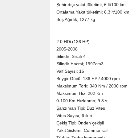
Şehir dışı yakıt tüketimi; 6 lt/100 km
Ortalama Yakıt tüketimi; 8.3 lt/100 km
Boş Ağırlık; 1277 kg
_____________
2.0 HDi (136 HP)
2005-2008
Silindir; Sıralı 4
Silindir Hacmi; 1997cm3
Valf Sayısı; 16
Beygir Gücü; 136 HP / 4000 rpm
Maksimum Tork; 340 Nm / 2000 rpm
Maksimum Hız; 202 Km
0-100 Km Hızlanma; 9.8 s
Şanzıman Tipi; Düz Vites
Vites Sayısı; 6 ileri
Çekiş Tipi; Önden çekişli
Yakıt Sistemi; Commonrail
Türbin; Turbo kompresör