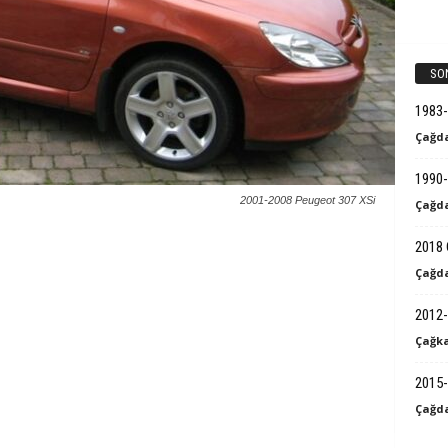
k
B
SO
i
1983
Çağda
l
1990-
g
2001-2008 Peugeot 307 XSi
Çağda
i
2018 
Çağda
2012-
Çağka
2015-
Çağda