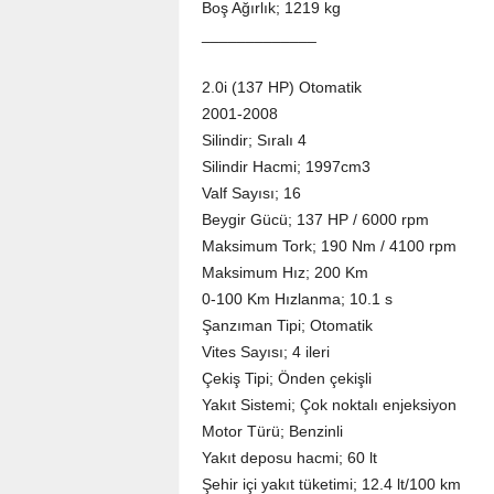
Boş Ağırlık; 1219 kg
_____________
2.0i (137 HP) Otomatik
2001-2008
Silindir; Sıralı 4
Silindir Hacmi; 1997cm3
Valf Sayısı; 16
Beygir Gücü; 137 HP / 6000 rpm
Maksimum Tork; 190 Nm / 4100 rpm
Maksimum Hız; 200 Km
0-100 Km Hızlanma; 10.1 s
Şanzıman Tipi; Otomatik
Vites Sayısı; 4 ileri
Çekiş Tipi; Önden çekişli
Yakıt Sistemi; Çok noktalı enjeksiyon
Motor Türü; Benzinli
Yakıt deposu hacmi; 60 lt
Şehir içi yakıt tüketimi; 12.4 lt/100 km