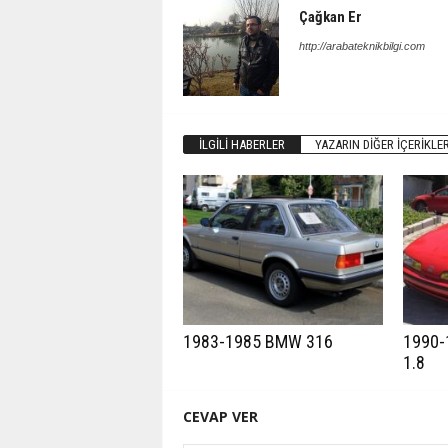
Çağkan Er
http://arabateknikbilgi.com
İLGILI HABERLER
YAZARIN DIĞER İÇERIKLER
1983-1985 BMW 316
1990-
1.8
CEVAP VER