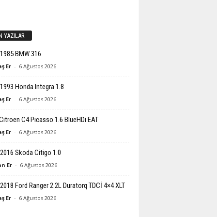
N YAZILAR
-1985 BMW 316
ş Er
-
6 Ağustos 2026
1993 Honda Integra 1.8
ş Er
-
6 Ağustos 2026
Citroen C4 Picasso 1.6 BlueHDi EAT
ş Er
-
6 Ağustos 2026
2016 Skoda Citigo 1.0
n Er
-
6 Ağustos 2026
2018 Ford Ranger 2.2L Duratorq TDCİ 4×4 XLT
ş Er
-
6 Ağustos 2026