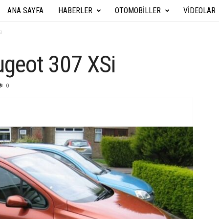
ANA SAYFA
HABERLER
OTOMOBILLER
VIDEOLAR
A
r
i
a
geot 307 XSi
b
0
a
T
e
k
n
i