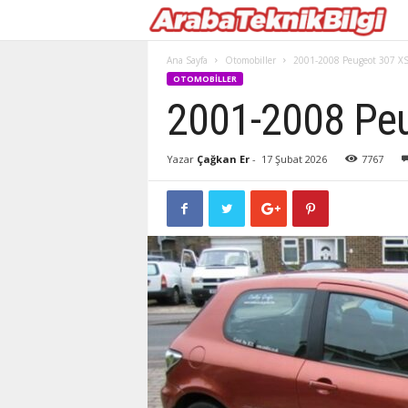
Ana Sayfa
Otomobiller
2001-2008 Peugeot 307 XS
OTOMOBILLER
2001-2008 Peu
Yazar
Çağkan Er
-
17 Şubat 2026
7767