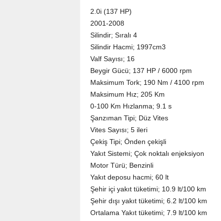
2.0i (137 HP)
2001-2008
Silindir; Sıralı 4
Silindir Hacmi; 1997cm3
Valf Sayısı; 16
Beygir Gücü; 137 HP / 6000 rpm
Maksimum Tork; 190 Nm / 4100 rpm
Maksimum Hız; 205 Km
0-100 Km Hızlanma; 9.1 s
Şanzıman Tipi; Düz Vites
Vites Sayısı; 5 ileri
Çekiş Tipi; Önden çekişli
Yakıt Sistemi; Çok noktalı enjeksiyon
Motor Türü; Benzinli
Yakıt deposu hacmi; 60 lt
Şehir içi yakıt tüketimi; 10.9 lt/100 km
Şehir dışı yakıt tüketimi; 6.2 lt/100 km
Ortalama Yakıt tüketimi; 7.9 lt/100 km