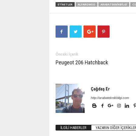
ETIKETLER
ALFAROMEO
ARABATEKNIKBILGI
C
Önceki İçerik
Peugeot 206 Hatchback
Çağdaş Er
http://arabateknikbilgi.com
İLGILI HABERLER
YAZARIN DIĞER İÇERIKLER