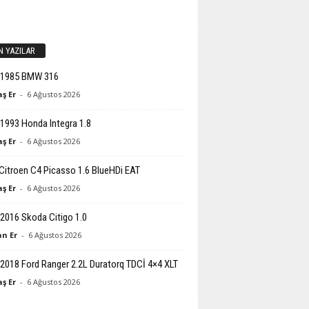
N YAZILAR
-1985 BMW 316
ş Er
-
6 Ağustos 2026
1993 Honda Integra 1.8
ş Er
-
6 Ağustos 2026
Citroen C4 Picasso 1.6 BlueHDi EAT
ş Er
-
6 Ağustos 2026
2016 Skoda Citigo 1.0
n Er
-
6 Ağustos 2026
2018 Ford Ranger 2.2L Duratorq TDCİ 4×4 XLT
ş Er
-
6 Ağustos 2026