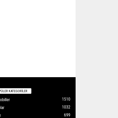
ÜLER KATEGORİLER
1510
biller
1032
lar
699
r