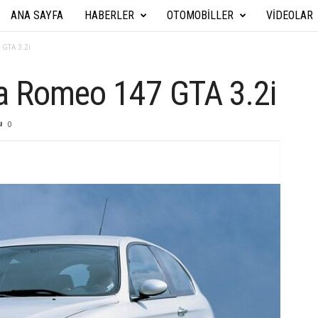
ANA SAYFA
HABERLER
OTOMOBILLER
VIDEOLAR
A
r
 GTA 3.2i
a
a Romeo 147 GTA 3.2i
b
0
a
T
e
k
n
i