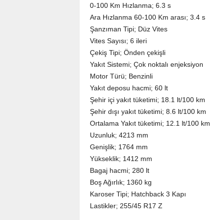
0-100 Km Hızlanma; 6.3 s
Ara Hızlanma 60-100 Km arası; 3.4 s
Şanzıman Tipi; Düz Vites
Vites Sayısı; 6 ileri
Çekiş Tipi; Önden çekişli
Yakıt Sistemi; Çok noktalı enjeksiyon
Motor Türü; Benzinli
Yakıt deposu hacmi; 60 lt
Şehir içi yakıt tüketimi; 18.1 lt/100 km
Şehir dışı yakıt tüketimi; 8.6 lt/100 km
Ortalama Yakıt tüketimi; 12.1 lt/100 km
Uzunluk; 4213 mm
Genişlik; 1764 mm
Yükseklik; 1412 mm
Bagaj hacmi; 280 lt
Boş Ağırlık; 1360 kg
Karoser Tipi; Hatchback 3 Kapı
Lastikler; 255/45 R17 Z