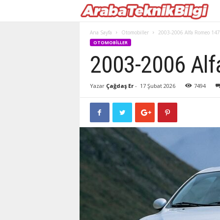
Ana Sayfa
Otomobiller
2003-2006 Alfa Romeo 147
OTOMOBILLER
2003-2006 Alf
Yazar
Çağdaş Er
-
17 Şubat 2026
7494