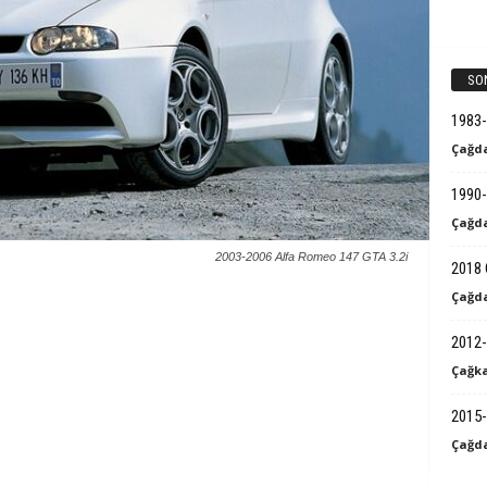
k
B
SO
i
1983
Çağda
l
1990-
g
Çağda
i
2003-2006 Alfa Romeo 147 GTA 3.2i
2018 
Çağda
2012-
Çağka
2015-
Çağda