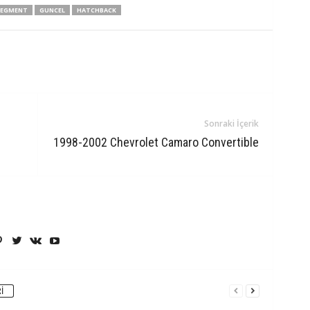
SEGMENT
GUNCEL
HATCHBACK
Sonraki İçerik
1998-2002 Chevrolet Camaro Convertible
I