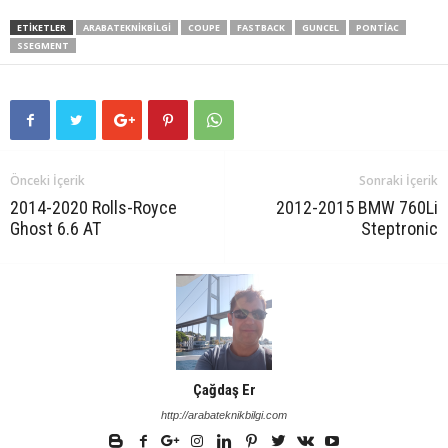
ETIKETLER
ARABATEKNIKBILGI
COUPE
FASTBACK
GUNCEL
PONTIAC
SSEGMENT
Önceki İçerik
Sonraki İçerik
2014-2020 Rolls-Royce
2012-2015 BMW 760Li
Ghost 6.6 AT
Steptronic
Çağdaş Er
http://arabateknikbilgi.com