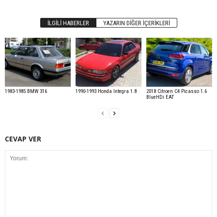
İLGILI HABERLER
YAZARIN DIĞER İÇERIKLERI
1983-1985 BMW 316
1990-1993 Honda Integra 1.8
2018 Citroen C4 Picasso 1.6
BlueHDi EAT
CEVAP VER