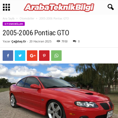
Ana Sayfa
Otomobiller
2005-2006 Pontiac GTO
OTOMOBILLER
2005-2006 Pontiac GTO
Yazar
Çağdaş Er
-
20 Haziran 2025
7950
0