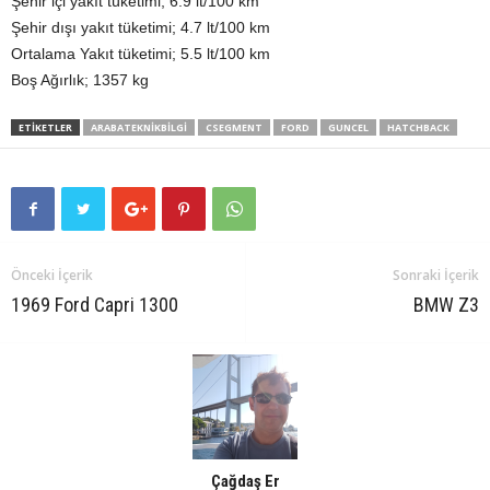
Şehir içi yakıt tüketimi; 6.9 lt/100 km
Şehir dışı yakıt tüketimi; 4.7 lt/100 km
Ortalama Yakıt tüketimi; 5.5 lt/100 km
Boş Ağırlık; 1357 kg
ETIKETLER
ARABATEKNIKBILGI
CSEGMENT
FORD
GUNCEL
HATCHBACK
Önceki İçerik
Sonraki İçerik
1969 Ford Capri 1300
BMW Z3
Çağdaş Er