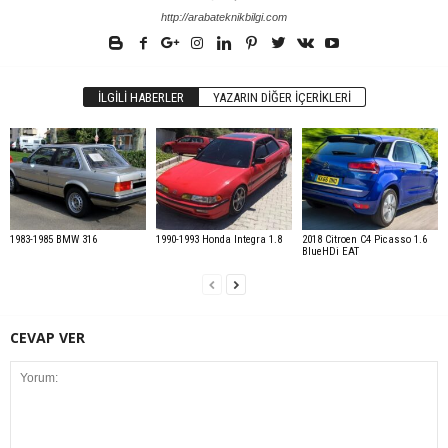
http://arabateknikbilgi.com
İLGILI HABERLER
YAZARIN DIĞER İÇERIKLERI
1983-1985 BMW 316
1990-1993 Honda Integra 1.8
2018 Citroen C4 Picasso 1.6
BlueHDi EAT
CEVAP VER