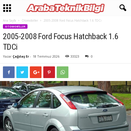
Ana Sayfa
Otomobiller
2005-2008 Ford Focus Hatchback 1.6 TDCi
OTOMOBILLER
2005-2008 Ford Focus Hatchback 1.6
TDCi
Yazar
Çağdaş Er
-
18 Temmuz 2026
33323
0