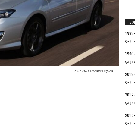
k
B
SO
i
1983
Çağda
l
1990-
g
Çağda
i
2007-2011 Renault Laguna
2018 
Çağda
2012-
Çağka
2015-
Çağda