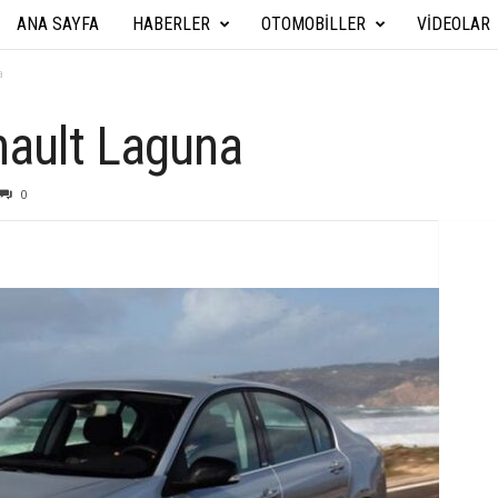
ANA SAYFA
HABERLER
OTOMOBILLER
VIDEOLAR
A
r
a
a
ault Laguna
b
0
a
T
e
k
n
i