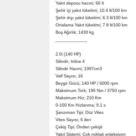
Yakıt deposu hacmi; 66 lt
Şehir içi yakıt tüketimi; 10.4 lt/100 km
Şehir dışı yakıt tüketimi; 6.3 lt/100 km
Ortalama Yakıt tüketimi; 7.8 lt/100 km
Boş Ağırlık; 1430 kg
_____________
2.0i (140 HP)
Silindir; Inline 4
Silindir Hacmi; 1997cm3
Valf Sayısı; 16
Beygir Gücü; 140 HP / 6000 rpm
Maksimum Tork; 195 Nm / 3750 rpm
Maksimum Hız; 210 Km
0-100 Km Hızlanma; 9.1 s
Şanzıman Tipi; Düz Vites
Vites Sayısı; 6 ileri
Çekiş Tipi; Önden çekişli
Yakıt Sistemi; Çok noktalı enjeksiyon