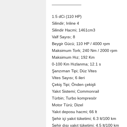
_____________
1.5 dCi (110 HP)
Silindir; Inline 4
Silindir Hacmi; 1461cm3
Valf Sayısı; 8
Beygir Gücü; 110 HP / 4000 rpm
Maksimum Tork; 240 Nm / 2000 rpm
Maksimum Hız; 192 Km
0-100 Km Hızlanma; 12.1 s
Şanzıman Tipi; Düz Vites
Vites Sayısı; 6 ileri
Çekiş Tipi; Önden çekişli
Yakıt Sistemi; Commonrail
Türbin; Turbo kompresör
Motor Türü; Dizel
Yakıt deposu hacmi; 66 lt
Şehir içi yakıt tüketimi; 6.3 lt/100 km
Şehir dışı yakıt tüketimi; 4.5 lt/100 km