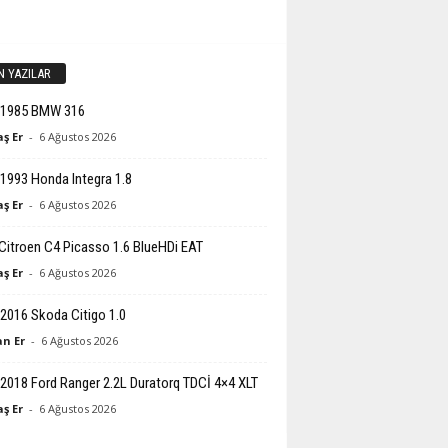
N YAZILAR
-1985 BMW 316
ş Er
-
6 Ağustos 2026
1993 Honda Integra 1.8
ş Er
-
6 Ağustos 2026
Citroen C4 Picasso 1.6 BlueHDi EAT
ş Er
-
6 Ağustos 2026
2016 Skoda Citigo 1.0
n Er
-
6 Ağustos 2026
2018 Ford Ranger 2.2L Duratorq TDCİ 4×4 XLT
ş Er
-
6 Ağustos 2026