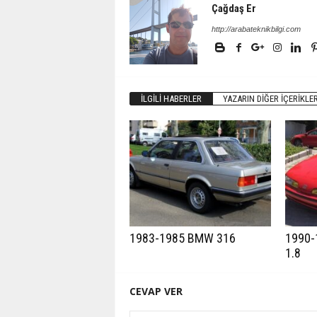
Çağdaş Er
http://arabateknikbilgi.com
İLGILI HABERLER
YAZARIN DIĞER İÇERIKLER
1983-1985 BMW 316
1990-
1.8
CEVAP VER