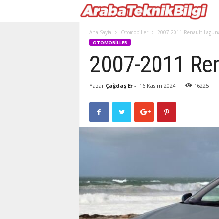
Ana Sayfa
Otomobiller
2007-2011 Renault Lagun
OTOMOBILLER
2007-2011 Ren
Yazar
Çağdaş Er
-
16 Kasım 2024
16225