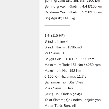
Şehir içi yakıt tüketimi; 6.8 lt/100 km
Şehir dışı yakıt tüketimi; 4.4 lt/100 km
Ortalama Yakıt tüketimi; 5.2 lt/100 km
Boş Ağırlık; 1418 kg
_____________
1.6i (110 HP)
Silindir; Inline 4
Silindir Hacmi; 1598cm3
Valf Sayısı; 16
Beygir Gücü; 110 HP / 6000 rpm
Maksimum Tork; 151 Nm / 4250 rpm
Maksimum Hız; 192 Km
0-100 Km Hızlanma; 11.7 s
Şanzıman Tipi; Düz Vites
Vites Sayısı; 6 ileri
Çekiş Tipi; Önden çekişli
Yakıt Sistemi; Çok noktalı enjeksiyon
Motor Türü; Benzinli