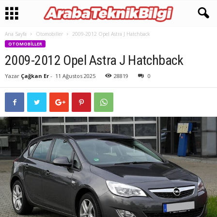
Ana Sayfa
Otomobiller
2009-2012 Opel Astra J Hatchback
OTOMOBILLER
2009-2012 Opel Astra J Hatchback
Yazar
Çağkan Er
-
11 Ağustos 2025
28819
0