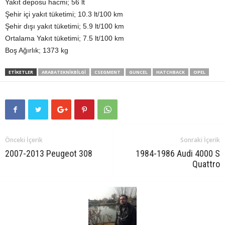
Yakıt deposu hacmi; 56 lt
Şehir içi yakıt tüketimi; 10.3 lt/100 km
Şehir dışı yakıt tüketimi; 5.9 lt/100 km
Ortalama Yakıt tüketimi; 7.5 lt/100 km
Boş Ağırlık; 1373 kg
ETIKETLER
ARABATEKNIKBILGI
CSEGMENT
GUNCEL
HATCHBACK
OPEL
Önceki İçerik
Sonraki İçerik
2007-2013 Peugeot 308
1984-1986 Audi 4000 S
Quattro