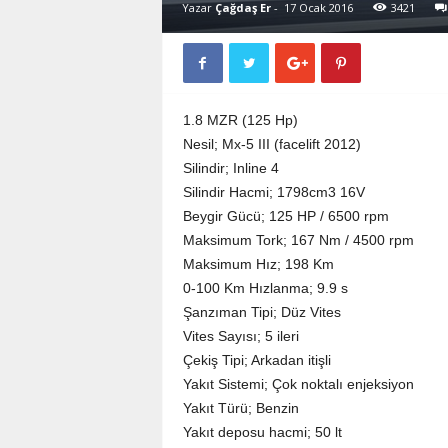
Yazar
Çağdaş Er
-
17 Ocak 2016
3421
1.8 MZR (125 Hp)
Nesil; Mx-5 III (facelift 2012)
Silindir; Inline 4
Silindir Hacmi; 1798cm3 16V
Beygir Gücü; 125 HP / 6500 rpm
Maksimum Tork; 167 Nm / 4500 rpm
Maksimum Hız; 198 Km
0-100 Km Hızlanma; 9.9 s
Şanzıman Tipi; Düz Vites
Vites Sayısı; 5 ileri
Çekiş Tipi; Arkadan itişli
Yakıt Sistemi; Çok noktalı enjeksiyon
Yakıt Türü; Benzin
Yakıt deposu hacmi; 50 lt