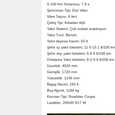
0-100 Km Hızlanma; 7.9 s
Şanzıman Tipi; Düz Vites
Vites Sayısı; 6 ileri
Çekiş Tipi; Arkadan itişli
Yakıt Sistemi; Çok noktalı enjeksiyon
Yakıt Türü; Benzin
Yakıt deposu hacmi; 50 lt
Şehir içi yakıt tüketimi; 11.5-15.1 lt/100 k
Şehir dışı yakıt tüketimi; 6.8-9 lt/100 km
Ortalama Yakıt tüketimi; 8.2-9.9 lt/100 km
Uzunluk; 4020 mm
Genişlik; 1720 mm
Yükseklik; 1245 mm
Bagaj Hacmi; 150 lt
Boş Ağırlık; 1186 kg
Karoser Tipi; Roadster Coupe
Lastikler; 205/45 R17 W