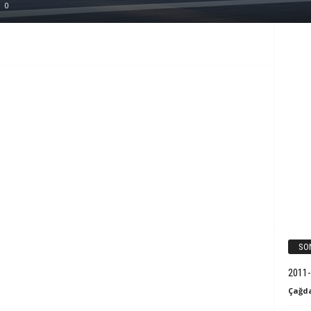
0
k
B
i
l
g
i
SO
2011-
Çağda