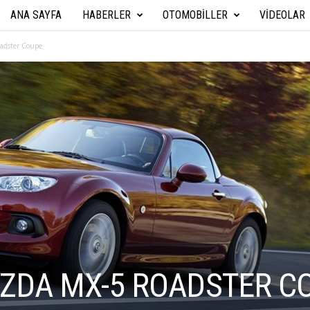
ANA SAYFA
HABERLER
OTOMOBILLER
VIDEOLAR
A
r
adster Coupe
a
b
a
T
e
k
n
AZDA MX-5 ROADSTER C
i