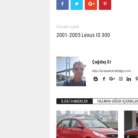
Önceki İçerik
2001-2005 Lexus IS 300
Çağdaş Er
http://arabateknikbilgi.com
İLGILI HABERLER
YAZARIN DIĞER İÇERIKLER