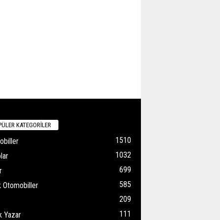
ÜLER KATEGORİLER
1510
biller
1032
lar
699
r
585
k Otomobiller
209
111
k Yazar