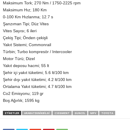
Maksimum Tork; 270 Nm / 1750-2225 rpm
Maksimum Hız; 180 Km
0-100 Km Hızlanma; 12.7 s
Şanzıman Tipi; Düz Vites
Vites Sayısı; 6 ileri
Çekiş Tipi; Önden çekişli
Yakıt Sistemi; Commonrail
Türbin; Turbo kompresör / Intercooler
Motor Türü; Dizel
Yakıt deposu hacmi; 55 lt
Şehir içi yakıt tüketimi; 5.6 lt/100 km
Şehir dışı yakıt tüketimi; 4.2 lt/100 km
Ortalama Yakıt tüketimi; 4.7 lt/100 km
Co2 Emisyonu; 119 gr
Boş Ağırlık; 1595 kg
ETIKETLER
ARABATEKNIKBILGI
CSEGMENT
GUNCEL
MPV
TOYOTA