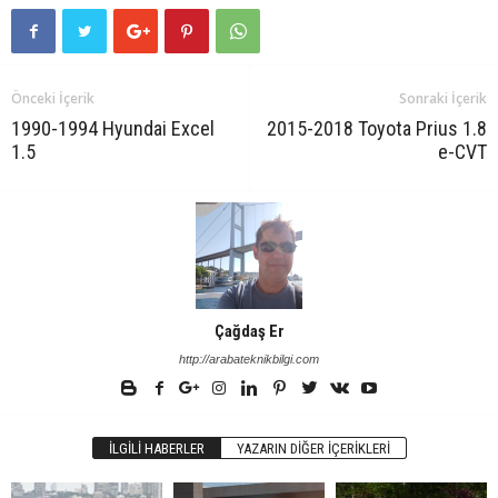
Önceki İçerik
Sonraki İçerik
1990-1994 Hyundai Excel
2015-2018 Toyota Prius 1.8
1.5
e-CVT
Çağdaş Er
http://arabateknikbilgi.com
İLGILI HABERLER
YAZARIN DIĞER İÇERIKLERI