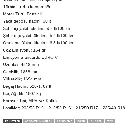
Türbin; Turbo kompresör
Motor Türü; Benzinli
Yakıt deposu hacmi; 60 lt
Şehir içi yakıt tüketimi; 9.2 lt/100 km
Şehir dışı yakıt tüketimi; 5.4 lt/100 km
Ortalama Yakıt tüketimi; 6.8 lt/100 km
Co2 Emisyonu; 154 gr
Emisyon Standardı; EURO VI
Uzunluk; 4519 mm
Genişlik; 1858 mm
Yükseklik; 1694 mm
Bagaj Hacmi; 520-1787 lt
Boş Ağırlık; 1507 kg
Karoser Tipi; MPV 5/7 Koltuk
Lastikler; 205/55 R16 – 215/55 R16 – 215/50 R17 – 235/40 R18
ETIKETLER
ARABATEKNIKBILGI
CSEGMENT
FORD
GUNCEL
MPV