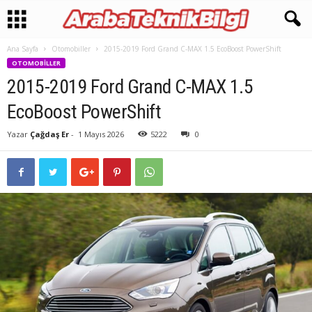
Ana Sayfa
Otomobiller
2015-2019 Ford Grand C-MAX 1.5 EcoBoost PowerShift
OTOMOBILLER
2015-2019 Ford Grand C-MAX 1.5
EcoBoost PowerShift
Yazar
Çağdaş Er
-
1 Mayıs 2026
5222
0