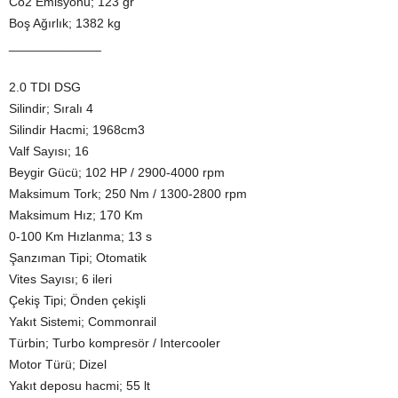
Co2 Emisyonu; 123 gr
Boş Ağırlık; 1382 kg
_____________
2.0 TDI DSG
Silindir; Sıralı 4
Silindir Hacmi; 1968cm3
Valf Sayısı; 16
Beygir Gücü; 102 HP / 2900-4000 rpm
Maksimum Tork; 250 Nm / 1300-2800 rpm
Maksimum Hız; 170 Km
0-100 Km Hızlanma; 13 s
Şanzıman Tipi; Otomatik
Vites Sayısı; 6 ileri
Çekiş Tipi; Önden çekişli
Yakıt Sistemi; Commonrail
Türbin; Turbo kompresör / Intercooler
Motor Türü; Dizel
Yakıt deposu hacmi; 55 lt