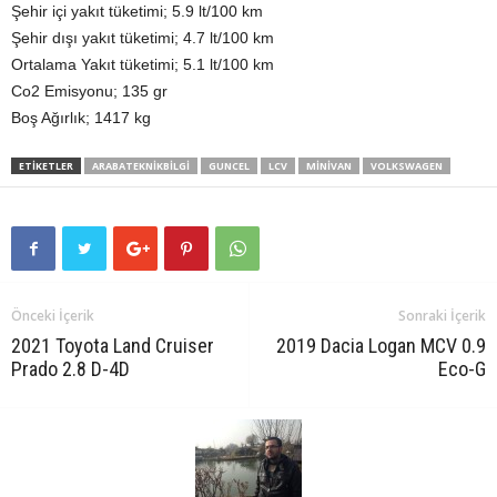
Şehir içi yakıt tüketimi; 5.9 lt/100 km
Şehir dışı yakıt tüketimi; 4.7 lt/100 km
Ortalama Yakıt tüketimi; 5.1 lt/100 km
Co2 Emisyonu; 135 gr
Boş Ağırlık; 1417 kg
ETIKETLER
ARABATEKNIKBILGI
GUNCEL
LCV
MINIVAN
VOLKSWAGEN
Önceki İçerik
Sonraki İçerik
2021 Toyota Land Cruiser
2019 Dacia Logan MCV 0.9
Prado 2.8 D-4D
Eco-G