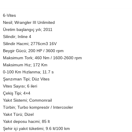
6-Vites
Nesil; Wrangler III Unlimited
Üretim başlangıç yılı; 2011
Silindir; Inline 4
Silindir Hacmi; 2776cm3 16V
Beygir Gücü; 200 HP / 3600 rpm
Maksimum Tork; 460 Nm / 1600-2600 rpm
Maksimum Hız; 172 Km
0-100 Km Hızlanma; 11.7 s
Şanzıman Tipi; Düz Vites
Vites Sayısı; 6 ileri
Çekiş Tipi; 4×4
Yakıt Sistemi; Commonrail
Türbin; Turbo kompresör / Intercooler
Yakıt Türü; Dizel
Yakıt deposu hacmi; 85 lt
Şehir içi yakıt tüketimi; 9.6 lt/100 km