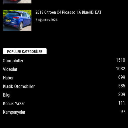
2018 Citroen C4 Picasso 1.6 BlueHDi EAT
6 Ağustos 2026
POPÜLER KATEGORİLER
1510
Otomobiller
1032
Videolar
699
Haber
585
Klasik Otomobiller
209
Bilgi
111
Konuk Yazar
97
Kampanyalar