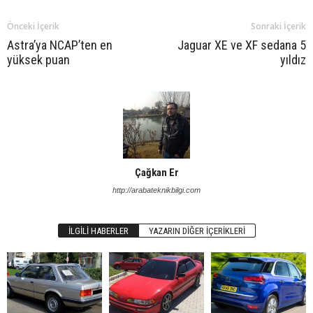
Önceki İçerik
Sonraki İçerik
Astra’ya NCAP’ten en
Jaguar XE ve XF sedana 5
yüksek puan
yıldız
Çağkan Er
http://arabateknikbilgi.com
İLGILI HABERLER
YAZARIN DIĞER İÇERIKLERI