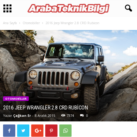
Ana Sayfa
Otomobiller
2016 Jeep Wrangler 2.8 CRD Rubicon
OTOMOBILLER
2016 JEEP WRANGLER 2.8 CRD RUBICON
Yazar
Çağkan Er
-
8 Aralık 2015
7374
0