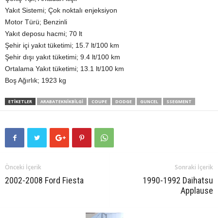
Yakıt Sistemi; Çok noktalı enjeksiyon
Motor Türü; Benzinli
Yakıt deposu hacmi; 70 lt
Şehir içi yakıt tüketimi; 15.7 lt/100 km
Şehir dışı yakıt tüketimi; 9.4 lt/100 km
Ortalama Yakıt tüketimi; 13.1 lt/100 km
Boş Ağırlık; 1923 kg
ETIKETLER
ARABATEKNIKBILGI
COUPE
DODGE
GUNCEL
SSEGMENT
Önceki İçerik
Sonraki İçerik
2002-2008 Ford Fiesta
1990-1992 Daihatsu
Applause