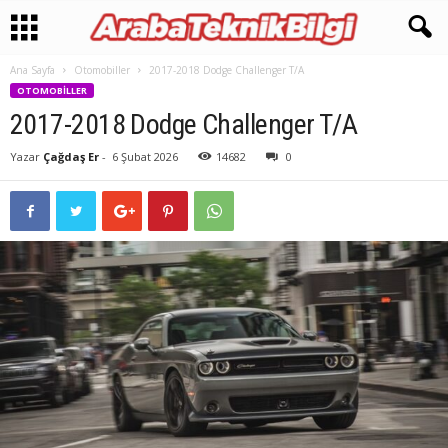
Ana Sayfa
Otomobiller
2017-2018 Dodge Challenger T/A
OTOMOBILLER
2017-2018 Dodge Challenger T/A
Yazar
Çağdaş Er
-
6 Şubat 2026
14682
0