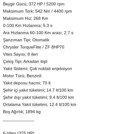
Beygir Gücü; 372 HP / 5200 rpm
Maksimum Tork; 542 Nm / 4400 rpm
Maksimum Hız; 268 Km
0-100 Km Hızlanma; 5.3 s
Ara Hızlanma 60-100 Km arası; 2.7 s
Şanzıman Tipi; Otomatik
Chrysler TorqueFlite / ZF 8HP70
Vites Sayısı; 8 ileri
Çekiş Tipi; Arkadan itişli
Yakıt Sistemi; Çok noktalı enjeksiyon
Motor Türü; Benzinli
Yakıt deposu hacmi; 70 lt
Şehir içi yakıt tüketimi; 14.7 lt/100 km
Şehir dışı yakıt tüketimi; 9.4 lt/100 km
Ortalama Yakıt tüketimi; 12.4 lt/100 km
Boş Ağırlık; 1894 kg
_____________
6-Vites (375 HP)