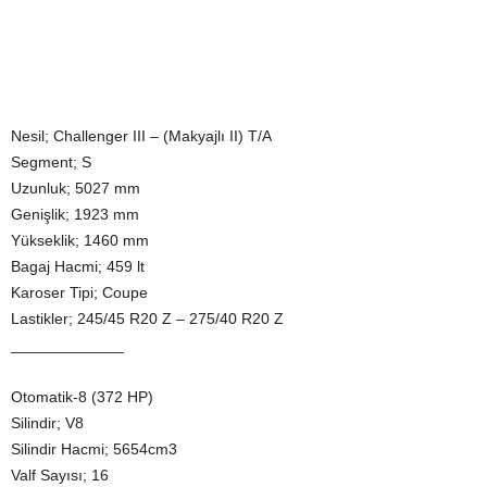
Nesil; Challenger III – (Makyajlı II) T/A
Segment; S
Uzunluk; 5027 mm
Genişlik; 1923 mm
Yükseklik; 1460 mm
Bagaj Hacmi; 459 lt
Karoser Tipi; Coupe
Lastikler; 245/45 R20 Z – 275/40 R20 Z
_____________
Otomatik-8 (372 HP)
Silindir; V8
Silindir Hacmi; 5654cm3
Valf Sayısı; 16