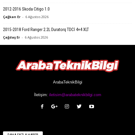
2012-2016 Skoda Citigo 1.0
Çağkan Er
-
6 Ağustos 2026
2015-2018 Ford Ranger 2.2L Duratorq TDCİ 4×4 XLT
Çağdaş Er
-
6 Ağustos 2026
ArabaTeknikBilgi
İletişim:
iletisim@arabateknikbilgi.com
DAHA FAZLA HABER