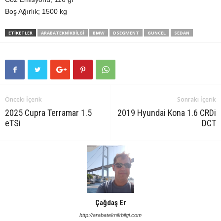
Boş Ağırlık; 1500 kg
ETIKETLER
ARABATEKNIKBILGI
BMW
DSEGMENT
GUNCEL
SEDAN
Önceki İçerik
Sonraki İçerik
2025 Cupra Terramar 1.5
2019 Hyundai Kona 1.6 CRDi
eTSi
DCT
Çağdaş Er
http://arabateknikbilgi.com