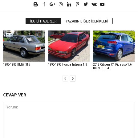
İLGILI HABERLER
YAZARIN DIĞER İÇERIKLERI
1983-1985 BMW 316
1990-1993 Honda Integra 1.8
2018 Citroen C4 Picasso 1.6
BlueHDi EAT
CEVAP VER