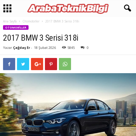
Ana Sayfa
Otomobiller
2017 BMW 3 Serisi 318i
OTOMOBILLER
2017 BMW 3 Serisi 318i
Yazar
Çağdaş Er
-
18 Şubat 2026
5845
0