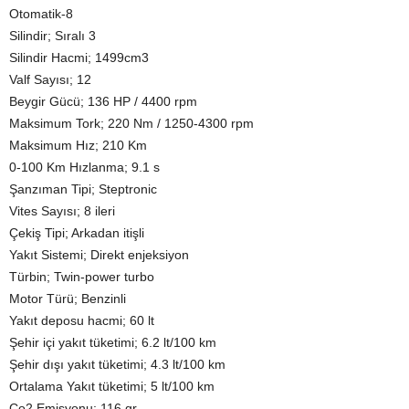
Otomatik-8
Silindir; Sıralı 3
Silindir Hacmi; 1499cm3
Valf Sayısı; 12
Beygir Gücü; 136 HP / 4400 rpm
Maksimum Tork; 220 Nm / 1250-4300 rpm
Maksimum Hız; 210 Km
0-100 Km Hızlanma; 9.1 s
Şanzıman Tipi; Steptronic
Vites Sayısı; 8 ileri
Çekiş Tipi; Arkadan itişli
Yakıt Sistemi; Direkt enjeksiyon
Türbin; Twin-power turbo
Motor Türü; Benzinli
Yakıt deposu hacmi; 60 lt
Şehir içi yakıt tüketimi; 6.2 lt/100 km
Şehir dışı yakıt tüketimi; 4.3 lt/100 km
Ortalama Yakıt tüketimi; 5 lt/100 km
Co2 Emisyonu; 116 gr