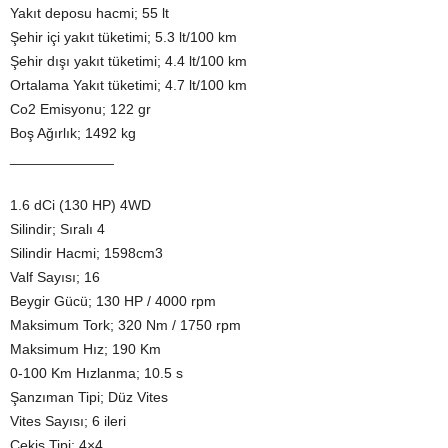
Yakıt deposu hacmi; 55 lt
Şehir içi yakıt tüketimi; 5.3 lt/100 km
Şehir dışı yakıt tüketimi; 4.4 lt/100 km
Ortalama Yakıt tüketimi; 4.7 lt/100 km
Co2 Emisyonu; 122 gr
Boş Ağırlık; 1492 kg
_____________
1.6 dCi (130 HP) 4WD
Silindir; Sıralı 4
Silindir Hacmi; 1598cm3
Valf Sayısı; 16
Beygir Gücü; 130 HP / 4000 rpm
Maksimum Tork; 320 Nm / 1750 rpm
Maksimum Hız; 190 Km
0-100 Km Hızlanma; 10.5 s
Şanzıman Tipi; Düz Vites
Vites Sayısı; 6 ileri
Çekiş Tipi; 4×4