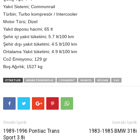
Yakıt Sistemi; Commonrail
Türbin; Turbo kompresör / Intercooler
Motor Türü; Dizel
Yakıt deposu hacmi; 65 lt
Şehir içi yakıt tüketimi; 5.7 lt/100 km
Şehir dışı yakıt tüketimi; 4.5 lt/100 km
Ortalama Yakıt tüketimi; 4.9 lt/100 km
Co2 Emisyonu; 129 gr
Boş Ağırlık; 1527 kg
ETIKETLER
ARABATEKNIKBILGI
CSEGMENT
GUNCEL
NISSAN
SUV
Önceki İçerik
Sonraki İçerik
1989-1996 Pontiac Trans
1983-1985 BMW 318i
Sport 3.8i