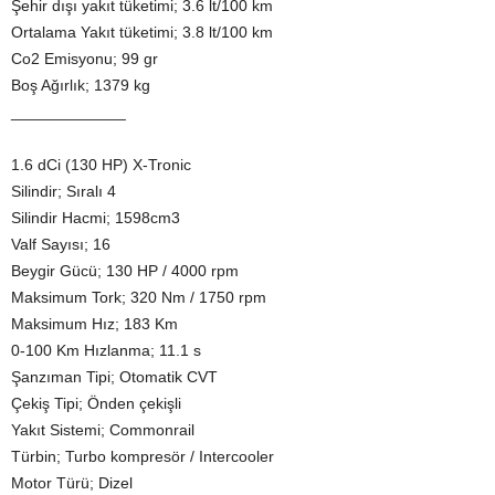
Şehir dışı yakıt tüketimi; 3.6 lt/100 km
Ortalama Yakıt tüketimi; 3.8 lt/100 km
Co2 Emisyonu; 99 gr
Boş Ağırlık; 1379 kg
_____________
1.6 dCi (130 HP) X-Tronic
Silindir; Sıralı 4
Silindir Hacmi; 1598cm3
Valf Sayısı; 16
Beygir Gücü; 130 HP / 4000 rpm
Maksimum Tork; 320 Nm / 1750 rpm
Maksimum Hız; 183 Km
0-100 Km Hızlanma; 11.1 s
Şanzıman Tipi; Otomatik CVT
Çekiş Tipi; Önden çekişli
Yakıt Sistemi; Commonrail
Türbin; Turbo kompresör / Intercooler
Motor Türü; Dizel