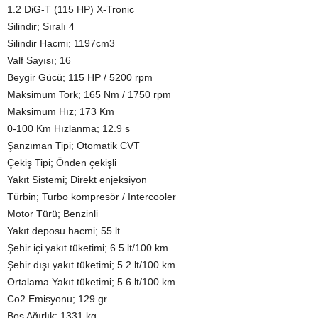
1.2 DiG-T (115 HP) X-Tronic
Silindir; Sıralı 4
Silindir Hacmi; 1197cm3
Valf Sayısı; 16
Beygir Gücü; 115 HP / 5200 rpm
Maksimum Tork; 165 Nm / 1750 rpm
Maksimum Hız; 173 Km
0-100 Km Hızlanma; 12.9 s
Şanzıman Tipi; Otomatik CVT
Çekiş Tipi; Önden çekişli
Yakıt Sistemi; Direkt enjeksiyon
Türbin; Turbo kompresör / Intercooler
Motor Türü; Benzinli
Yakıt deposu hacmi; 55 lt
Şehir içi yakıt tüketimi; 6.5 lt/100 km
Şehir dışı yakıt tüketimi; 5.2 lt/100 km
Ortalama Yakıt tüketimi; 5.6 lt/100 km
Co2 Emisyonu; 129 gr
Boş Ağırlık; 1331 kg