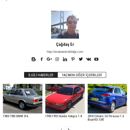
Çağdaş Er
http://arabateknikbilgi.com
İLGILI HABERLER
YAZARIN DIĞER İÇERIKLERI
1983-1985 BMW 316
1990-1993 Honda Integra 1.8
2018 Citroen C4 Picasso 1.6
BlueHDi EAT