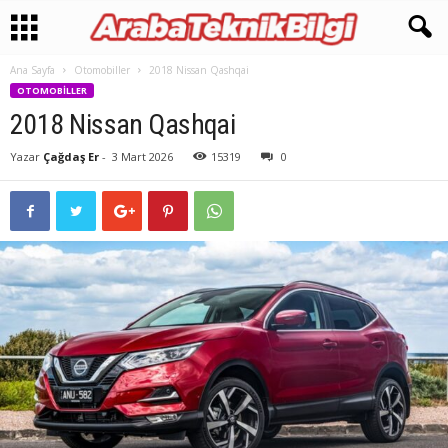
Ana Sayfa
Otomobiller
2018 Nissan Qashqai
OTOMOBILLER
2018 Nissan Qashqai
Yazar
Çağdaş Er
-
3 Mart 2026
15319
0