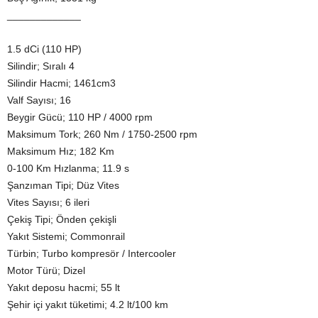
_____________
1.5 dCi (110 HP)
Silindir; Sıralı 4
Silindir Hacmi; 1461cm3
Valf Sayısı; 16
Beygir Gücü; 110 HP / 4000 rpm
Maksimum Tork; 260 Nm / 1750-2500 rpm
Maksimum Hız; 182 Km
0-100 Km Hızlanma; 11.9 s
Şanzıman Tipi; Düz Vites
Vites Sayısı; 6 ileri
Çekiş Tipi; Önden çekişli
Yakıt Sistemi; Commonrail
Türbin; Turbo kompresör / Intercooler
Motor Türü; Dizel
Yakıt deposu hacmi; 55 lt
Şehir içi yakıt tüketimi; 4.2 lt/100 km