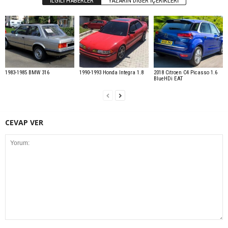
İLGILI HABERLER
YAZARIN DIĞER İÇERIKLERI
1983-1985 BMW 316
1990-1993 Honda Integra 1.8
2018 Citroen C4 Picasso 1.6
BlueHDi EAT
CEVAP VER