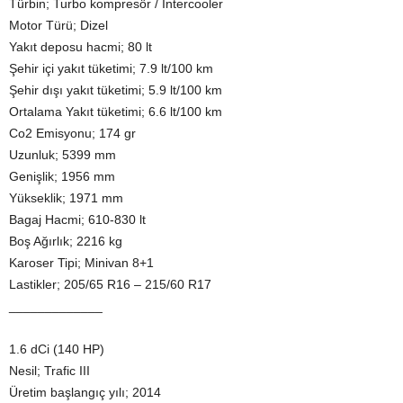
Türbin; Turbo kompresör / Intercooler
Motor Türü; Dizel
Yakıt deposu hacmi; 80 lt
Şehir içi yakıt tüketimi; 7.9 lt/100 km
Şehir dışı yakıt tüketimi; 5.9 lt/100 km
Ortalama Yakıt tüketimi; 6.6 lt/100 km
Co2 Emisyonu; 174 gr
Uzunluk; 5399 mm
Genişlik; 1956 mm
Yükseklik; 1971 mm
Bagaj Hacmi; 610-830 lt
Boş Ağırlık; 2216 kg
Karoser Tipi; Minivan 8+1
Lastikler; 205/65 R16 – 215/60 R17
_____________
1.6 dCi (140 HP)
Nesil; Trafic III
Üretim başlangıç yılı; 2014